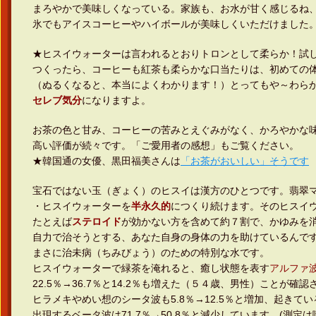
まろやかで美味しくなっている。家族も、お水が甘く感じるね
氷でもアイスコーヒーやハイボールが美味しくいただけました
★ヒスイウォーターは言われるとおりトロンとして柔らか！試
つくったら、コーヒーも紅茶も柔らかな口当たりは、初めての
（ぬるくなると、本当によくわかります！）とってもや～わら
セレブ気分
になりますよ。
お茶の色と甘み、コーヒーの苦みとえぐみがなく、かろやかな
高い評価が続々です。「ご愛用者の感想」もご覧ください。
★韓国通の女優、黒田福美さんは
「お茶がおいしい」そうです
宝石ではない玉（ぎょく）のヒスイは漢方のひとつです。翡翠
・ヒスイウォーターを
半永久的
につくり続けます。そのヒスイ
たとえば
ステロイド
が効かない方を含めて約７割で、かゆみを
自力で治そうとする、あなた自身の身体の力を助けているんで
まさに治未病（ちみびょう）のための特別な水です。
ヒスイウォーターで緑茶を淹れると、癒し状態を表す
アルファ
22.5％→36.7％と14.2％も増えた（５４歳、男性）ことが確
ヒラメキやめい想のシータ波も5.8％→12.5％と増加、起きて
出現するベータ波は71.7％→50.8％と減少しています。(測定