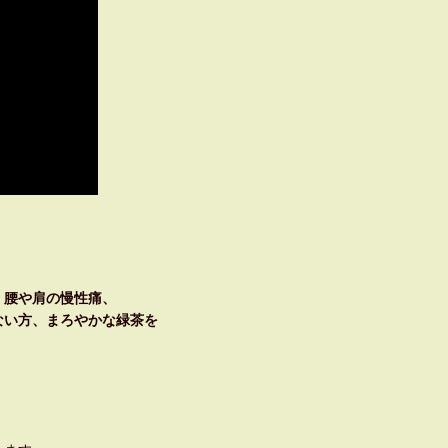
、腰や肩の慢性痛、
ない方、まろやかな緑茶を