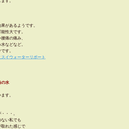
します。
。
効果があるようです。
可能性大です。
い腰痛の痛み、
み水などなど。
けです。
ヒスイウォーターリポート
格の水
います。
が・・・。
のない私でも
が取れた感じで