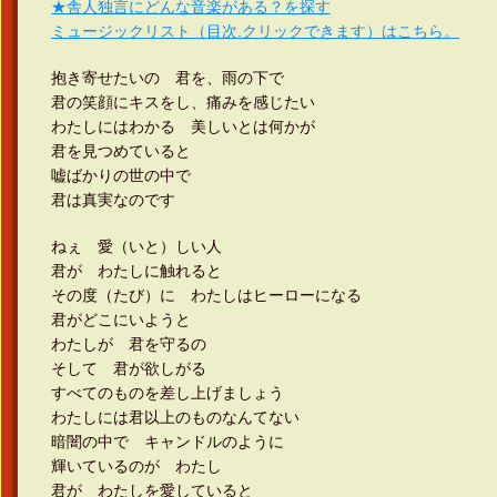
★舎人独言にどんな音楽がある？を探す
ミュージックリスト（目次.クリックできます）はこちら。
抱き寄せたいの 君を、雨の下で
君の笑顔にキスをし、痛みを感じたい
わたしにはわかる 美しいとは何かが
君を見つめていると
嘘ばかりの世の中で
君は真実なのです
ねぇ 愛（いと）しい人
君が わたしに触れると
その度（たび）に わたしはヒーローになる
君がどこにいようと
わたしが 君を守るの
そして 君が欲しがる
すべてのものを差し上げましょう
わたしには君以上のものなんてない
暗闇の中で キャンドルのように
輝いているのが わたし
君が わたしを愛していると