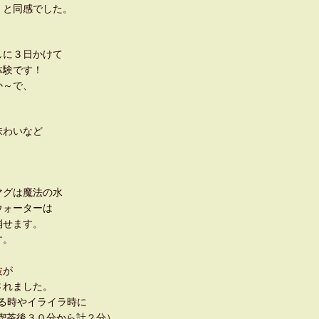
、と同感でした。
。
しに３日かけて
体験です！
か～で、
味わいなど
マグは魔法の水
ウォーターは
消せます。
す。
波
が
認されました。
いる時やイライラ時に
は喫茶後３０分から計２分）