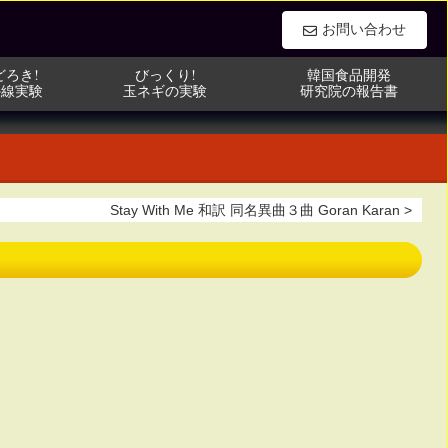
お問い合わせ
どろき!
どろき!
びっくり!
びっくり!
韓国食品開発
韓国食品開発
外線実験
外線実験
玉ネギの実験
玉ネギの実験
研究院の報告書
研究院の報告書
Stay With Me 和訳 同名異曲３曲 Goran Karan >