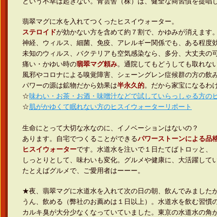
という不幸は起きない。青雲舎（株）は、健全な商習慣を提唱
翡翠マグに水を入れてつくったヒスイウォーター。
ステロイド
が効かない方を含めて約７割で、かゆみが消えます
神経、ウィルス、細菌、免疫、アレルギー関係でも、ある程度
未知のウィルス、バクテリアも空気感染なら、多分、大丈夫の
痛い・かゆい時の
翡翠マグ頼み
。通院してもどうしても取れな
風邪やコロナによる嗅覚障害、シェーングレン症候群の方の飲
パワーの源は鉱物だから効果は
半永久的
。だから家宝になるわ
☆
味わい・お茶・お酒・味噌汁などで試していらっしゃる方の
☆
肌がかゆくて眠れない方のヒスイウォーターリポート
生命にとって大切な水なのに、イノベーションはないの？
あります。自宅でつくることができる
パワーストーンによる品
ヒスイウォーター
です。水道水を注いで１日たてばトロッと、
しっとりとして、味わいも変化。グルメや健康に、大活躍して
たとえばグルメで、ご愛用者はーーー。
★夜、翡翠マグに水道水を入れて次の日の朝、飲んでみました
うん、飲める（弊社のお薦めは１日以上）。水道水を飲む習慣
カルキ臭が大分少なくなっていていました。東京の水道水の角