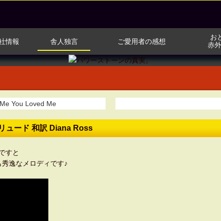
お
お
社情報
社情報
舎人独言
舎人独言
ご愛用者の感想
ご愛用者の感想
赤
赤
e You Loved Me
ード 和訳 Diana Ross
ですと
秀逸なメロディです♪