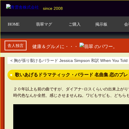
since 2008
HOME
HOME
翡翠マグ
翡翠マグ
ご購入
ご購入
掲示板
掲示板
会
会
舎人独言
健康＆グルメに・・・
のパワー。
< 胸が張り裂けるバラード Jessica Simpson 和訳 When You Told M
歌いあげるドラマティック・バラード 名曲集 恋のプレリュ
２０年以上も前の曲ですが、ダイアナ･ロスくらいの出来上がり
時代色なんか全然、感じさせませんね。ワビもサビも、どちらも