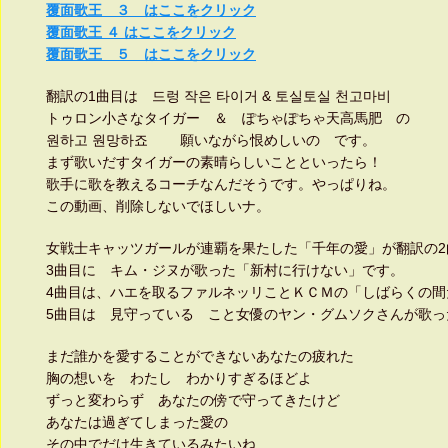
覆面歌王 ３ はここをクリック
覆面歌王 ４ はここをクリック
覆面歌王 ５ はここをクリック
翻訳の1曲目は 드렁 작은 타이거 & 토실토실 천고마비
トゥロン小さなタイガー ＆ ぽちゃぽちゃ天高馬肥 の
원하고 원망하죠 願いながら恨めしいの です。
まず歌いだすタイガーの素晴らしいことといったら！
歌手に歌を教えるコーチなんだそうです。やっぱりね。
この動画、削除しないでほしいナ。
女戦士キャッツガールが連覇を果たした「千年の愛」が翻訳の2
3曲目に キム・ジヌが歌った「新村に行けない」です。
4曲目は、ハエを取るファルネッリことＫＣＭの「しばらくの間
5曲目は 見守っている こと女優のヤン・グムソクさんが歌っ
まだ誰かを愛することができないあなたの疲れた
胸の想いを わたし わかりすぎるほどよ
ずっと変わらず あなたの傍で守ってきたけど
あなたは過ぎてしまった愛の
その中でだけ生きているみたいね