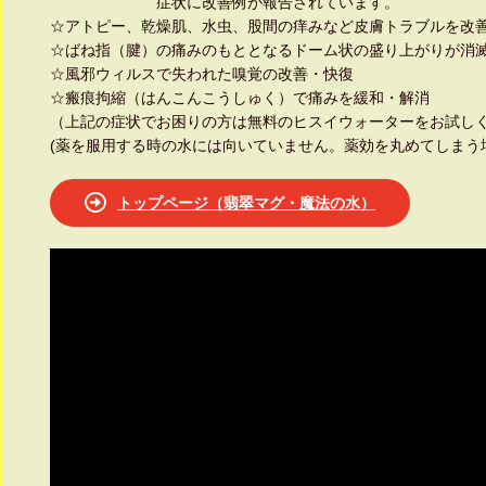
症状に改善例が報告されています。
☆アトピー、乾燥肌、水虫、股間の痒みなど皮膚トラブルを改善
☆ばね指（腱）の痛みのもととなるドーム状の盛り上がりが消
☆風邪ウィルスで失われた嗅覚の改善・快復
☆瘢痕拘縮（はんこんこうしゅく）で痛みを緩和・解消
（上記の症状でお困りの方は無料のヒスイウォーターをお試し
(薬を服用する時の水には向いていません。薬効を丸めてしまう
トップページ（翡翠マグ・魔法の水）