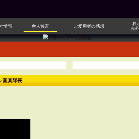
お
社情報
舎人独言
ご愛用者の感想
赤
ル 音楽隊長