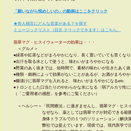
「願いながら恨めしいの」の動画はここをクリック
★舎人独言にどんな音楽がある？を探す
ミュージックリスト（目次.クリックできます）はこちら。
翡翠マグ・ヒスイウォーターの効果は・・・
＜グルメ＞
●緑茶や紅茶などがまろやかになり、長く置いていても苦くなり
●出汁を取る水として使うと、味わいがまろやかになる
●野菜のあく抜きでは、短時間で、素材の味わいが生きたあ
●種類・銘柄によって効果がないことがあるが、お酒がまろやか
●糠漬けに翡翠マグを入れると、味わいがまろやかになるetc.
●トロンとした口当たりのやわらかな水になる〈弱アルカリ性に
（「ご愛用者の感想」を参考にご覧ください）
＜ヘルシー＞「民間療法」に過ぎませんし、翡翠マグ・ヒス
なぜなら、薬としては翡翠マグが対応できる範囲が
身体トラブルでの１つのソリューション（
弊社では捉えています。現状では、現代医学で治療