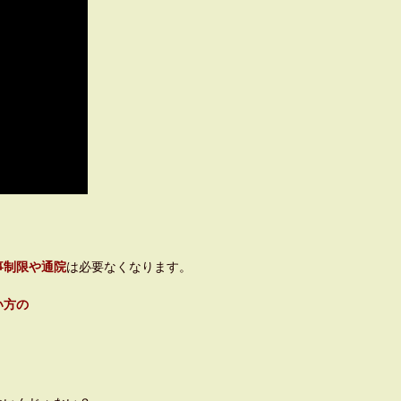
。
！
事制限や通院
は必要なくなります。
い方の