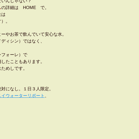
ないんじゃない？
し
の詳細は HOME で。
生は
す）。
ヒーやお茶で飲んでいて安心な水。
メディシン）ではなく、
ンフォーレ）で
消したこともあります。
はためしです。
絶対になし。１日３人限定。
スイウォーターリポート
、