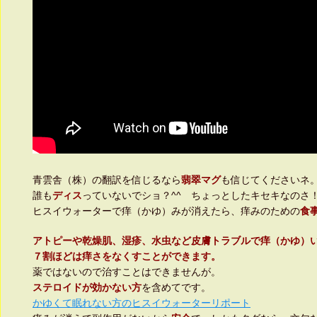
青雲舎（株）の翻訳を信じるなら
翡翠マグ
も信じてくださいネ
誰も
ディス
っていないでショ？^^ ちょっとしたキセキなのさ
ヒスイウォーターで痒（かゆ）みが消えたら、痒みのための
食
アトピーや乾燥肌、湿疹、水虫など皮膚トラブルで痒（かゆ）
７割ほどは痒さをなくすことができます。
薬ではないので治すことはできませんが。
ステロイドが効かない方
を含めてです。
かゆくて眠れない方のヒスイウォーターリポート