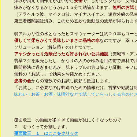
痒みが消えて副作用がないから
安全
で、しかもタダなら、文句
痒みがなくなるかどうかは１５分で結論が出ます。
無料のお試
（テラヘルツ波、マイクロ波、マイナスイオン、遠赤外線の発
第三者機関認証済み。このため玄妙な振動波の波形が得られま
弱アルカリ性の水となったヒスイウォーターは約２０年もコー
優しくて柔らかくて美味しいまさに品格の水
なのですが、薬（
ソリューション（解決策）のひとつです。
アヤシかったり危険だったら許されない公共施設
（安城市・ア
翡翠マグを販売したし、かなりの人のかゆみを目の前で無料で
民間療法に過ぎませんが、肌トラブルの方は論より証拠、モノ
無料の「お試し」で効果をお確かめください。
患者の会
からの複数でのお試し依頼も歓迎します。
「お試し」に必要なのは郵送のための情報だけ。営業や勧誘は
味わい・お茶・お酒・味噌汁などで試していらっしゃる方のヒ
覆面歌王 の動画が多すぎて動画が見にくくなったので
２ をつくって分割します。
覆面歌王 １ はここをクリック