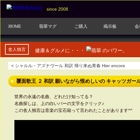
since 2008
HOME
翡翠マグ
ご購入
掲示板
会
舎人独言
健康＆グルメに・・・
のパワー。
< シャルル・アズナヴール 和訳 帰り来ぬ青春 Hier encore
覆面歌王 ２ 和訳 願いながら恨めしいの キャッツガー
世界の永遠の名曲、どれだけ知ってる？
名曲探しは、上の白いバーの文字をクリック♪
この舎人独言は音楽の宝石箱って言われたことがあります^^