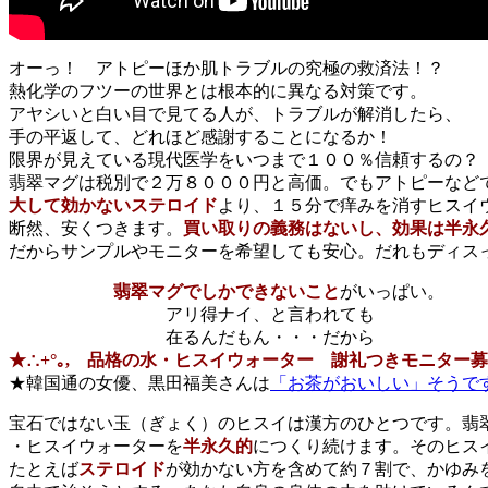
オーっ！ アトピーほか肌トラブルの究極の救済法！？
熱化学のフツーの世界とは根本的に異なる対策です。
アヤシいと白い目で見てる人が、トラブルが解消したら、
手の平返して、どれほど感謝することになるか！
限界が見えている現代医学をいつまで１００％信頼するの？
翡翠マグは税別で２万８０００円と高価。でもアトピーなど
大して効かないステロイド
より、１５分で痒みを消すヒスイ
断然、安くつきます。
買い取りの義務はないし、効果は半永
だからサンプルやモニターを希望しても安心。だれもディスっ
翡翠マグでしかできないこと
がいっぱい。
アリ得ナイ、と言われても
在るんだもん・・・だから
★∴+°｡, 品格の水・ヒスイウォーター 謝礼つきモニター募集
★韓国通の女優、黒田福美さんは
「お茶がおいしい」そうで
宝石ではない玉（ぎょく）のヒスイは漢方のひとつです。翡
・ヒスイウォーターを
半永久的
につくり続けます。そのヒス
たとえば
ステロイド
が効かない方を含めて約７割で、かゆみ