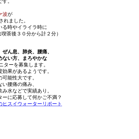
です。
ァ波
が
認されました。
ている時やイライラ時に
定は喫茶後３０分から計２分）
、ぜん息、肺炎、腰痛、
めない方、まろやかな
ニターを募集します。
度効果があるようです。
の可能性大です。
ない腰痛の痛み、
飲み水などで実績あり。
ターに応募して何かご不満？
のヒスイウォーターリポート