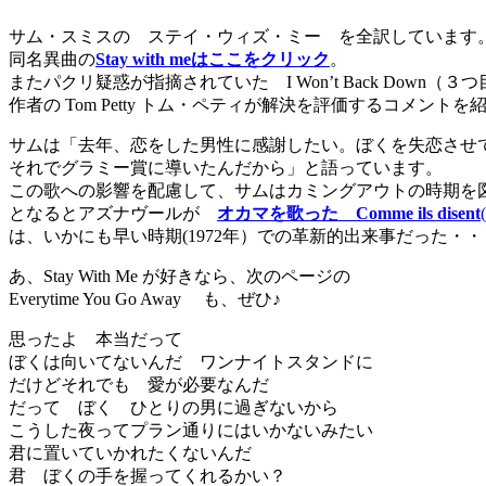
サム・スミスの ステイ・ウィズ・ミー を全訳しています
同名異曲の
Stay with meはここをクリック
。
またパクリ疑惑が指摘されていた I Won’t Back Down（
作者の Tom Petty トム・ペティが解決を評価するコメント
サムは「去年、恋をした男性に感謝したい。ぼくを失恋させ
それでグラミー賞に導いたんだから」と語っています。
この歌への影響を配慮して、サムはカミングアウトの時期を
となるとアズナヴールが
オカマを歌った Comme ils disent
は、いかにも早い時期(1972年）での革新的出来事だった・・
あ、Stay With Me が好きなら、次のページの
Everytime You Go Away も、ぜひ♪
思ったよ 本当だって
ぼくは向いてないんだ ワンナイトスタンドに
だけどそれでも 愛が必要なんだ
だって ぼく ひとりの男に過ぎないから
こうした夜ってプラン通りにはいかないみたい
君に置いていかれたくないんだ
君 ぼくの手を握ってくれるかい？