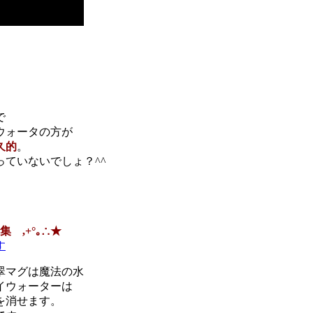
で
ウォータの方が
久的
。
ていないでしょ？^^
 ,+°｡∴★
す
翠マグは魔法の水
イウォーターは
を消せます。