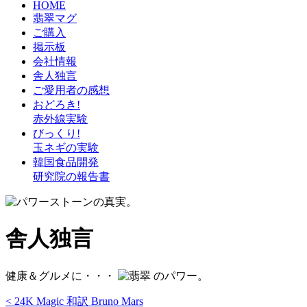
HOME
翡翠マグ
ご購入
掲示板
会社情報
舎人独言
ご愛用者の感想
おどろき!
赤外線実験
びっくり!
玉ネギの実験
韓国食品開発
研究院の報告書
舎人独言
健康＆グルメに・・・
のパワー。
< 24K Magic 和訳 Bruno Mars