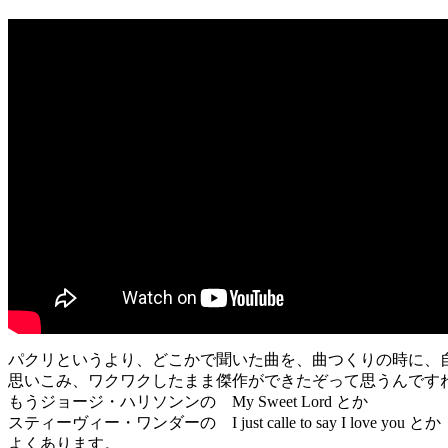
パクリというより、どこかで聞いた曲を、曲つくりの時に、
思いこみ、ワクワクしたまま傑作ができたぞって思うんです
もうジョージ・ハリソンンの My Sweet Lord とか
スティーヴィー・ワンダーの I just calle to say I love you とか
よくあります。