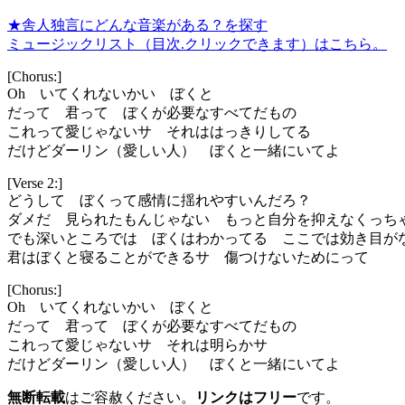
★舎人独言にどんな音楽がある？を探す
ミュージックリスト（目次.クリックできます）はこちら。
[Chorus:]
Oh いてくれないかい ぼくと
だって 君って ぼくが必要なすべてだもの
これって愛じゃないサ それははっきりしてる
だけどダーリン（愛しい人） ぼくと一緒にいてよ
[Verse 2:]
どうして ぼくって感情に揺れやすいんだろ？
ダメだ 見られたもんじゃない もっと自分を抑えなくっち
でも深いところでは ぼくはわかってる ここでは効き目が
君はぼくと寝ることができるサ 傷つけないためにって
[Chorus:]
Oh いてくれないかい ぼくと
だって 君って ぼくが必要なすべてだもの
これって愛じゃないサ それは明らかサ
だけどダーリン（愛しい人） ぼくと一緒にいてよ
無断転載
はご容赦ください。
リンクはフリー
です。