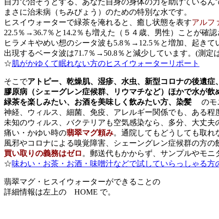
自力で治そうとする、あなた自身の身体の力を助けているん
まさに治未病（ちみびょう）のための特別な水です。
ヒスイウォーターで緑茶を淹れると、癒し状態を表す
アルフ
22.5％→36.7％と14.2％も増えた（５４歳、男性）ことが確
ヒラメキやめい想のシータ波も5.8％→12.5％と増加、起き
出現するベータ波は71.7％→50.8％と減少しています。(測
☆
肌がかゆくて眠れない方のヒスイウォーターリポート
そこで
アトピー、乾燥肌、湿疹、水虫、新型コロナの後遺症
膠原病（シェーグレン症候群、リウマチなど）ほかで水が飲
緑茶を楽しみたい、お酒を美味しく飲みたい方、染髪
のモ
神経、ウィルス、細菌、免疫、アレルギー関係でも、ある程
未知のウィルス、バクテリアも空気感染なら、多分、大丈夫
痛い・かゆい時の
翡翠マグ頼み
。通院してもどうしても取れ
風邪やコロナによる嗅覚障害、シェーングレン症候群の方の
買い取りの義務はゼロ
。郵送代もかからず、サンプルやモニ
☆
味わい・お茶・お酒・味噌汁などで試していらっしゃる方
翡翠マグ・ヒスイウォーターができることの
詳細情報は左上の HOME で。