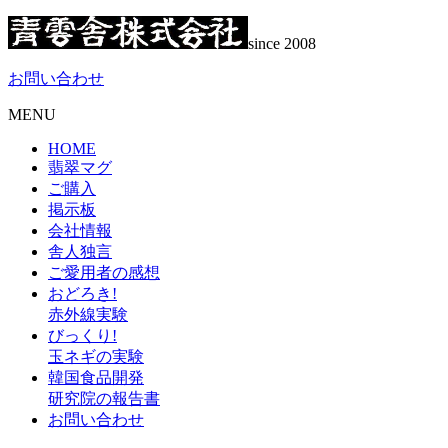
since 2008
お問い合わせ
MENU
HOME
翡翠マグ
ご購入
掲示板
会社情報
舎人独言
ご愛用者の感想
おどろき!
赤外線実験
びっくり!
玉ネギの実験
韓国食品開発
研究院の報告書
お問い合わせ