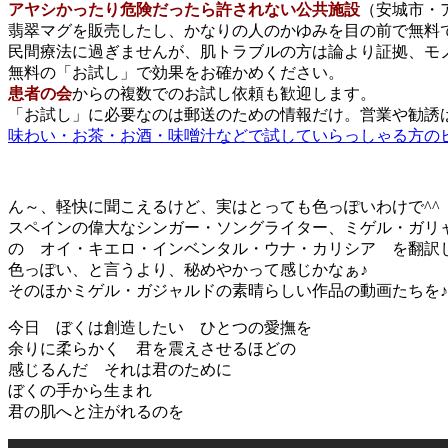
アヤシかったり危険だったら許されない公共施設
（安城市・
翡翠マグを販売したし、かなりの人のかゆみを目の前で無料
民間療法に過ぎませんが、肌トラブルの方は論より証拠、モ
無料の「お試し」で効果をお確かめください。
患者の会
からの複数でのお試し依頼も歓迎します。
「お試し」に必要なのは郵送のための情報だけ。営業や勧誘
味わい・お茶・お酒・味噌汁などで試していらっしゃる方の
ん～、軽快に聞こえるけど、実はとっても色っぽいわけで^^
スペインの偉大なシンガー・ソングライター、ミゲル・ガリ
の オイ・キエロ・インベンタル・ウナ・カリシア を翻訳
色っぽい、と言うより、秘めやかって感じかなぁ♪
そのほかミゲル・ガジャルドの素晴らしい作品の動画たちを♪
今日 ぼくは創造したい ひとつの愛撫を
余りに柔らかく 君を震えさせるほどの
感じるんだ それは君のために
ぼくの手から生まれ
君の肌へと注がれるのを