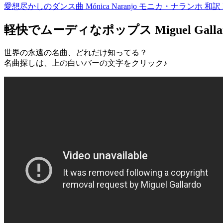
愛想尽かしのダンス曲 Mónica Naranjo モニカ・ナランホ 和訳 I Ain’
軽快でムーディなポップス Miguel Gallardo 和訳 
世界の永遠の名曲、どれだけ知ってる？
名曲探しは、上の白いバーの文字をクリック♪