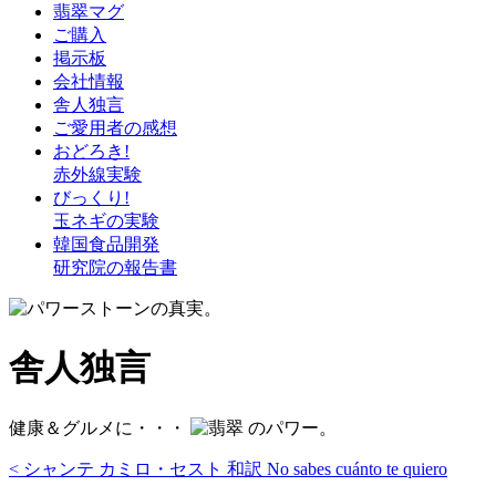
翡翠マグ
ご購入
掲示板
会社情報
舎人独言
ご愛用者の感想
おどろき!
赤外線実験
びっくり!
玉ネギの実験
韓国食品開発
研究院の報告書
舎人独言
健康＆グルメに・・・
のパワー。
< シャンテ カミロ・セスト 和訳 No sabes cuánto te quiero