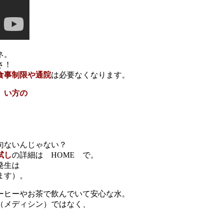
ネ。
さ！
食事制限や通院
は必要なくなります。
）い方の
句ないんじゃない？
試し
の詳細は HOME で。
発生は
ます）。
ーヒーやお茶で飲んでいて安心な水。
（メディシン）ではなく、