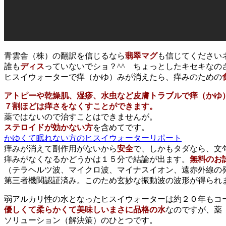
青雲舎（株）の翻訳を信じるなら
翡翠マグ
も信じてください
誰も
ディス
っていないでショ？^^ ちょっとしたキセキなの
ヒスイウォーターで痒（かゆ）みが消えたら、痒みのための
アトピーや乾燥肌、湿疹、水虫など皮膚トラブルで痒（かゆ
７割ほどは痒さをなくすことができます。
薬ではないので治すことはできませんが。
ステロイドが効かない方
を含めてです。
かゆくて眠れない方のヒスイウォーターリポート
痒みが消えて副作用がないから
安全
で、しかもタダなら、文
痒みがなくなるかどうかは１５分で結論が出ます。
無料のお
（テラヘルツ波、マイクロ波、マイナスイオン、遠赤外線の
第三者機関認証済み。このため玄妙な振動波の波形が得られ
弱アルカリ性の水となったヒスイウォーターは約２０年もコ
優しくて柔らかくて美味しいまさに品格の水
なのですが、薬
ソリューション（解決策）のひとつです。