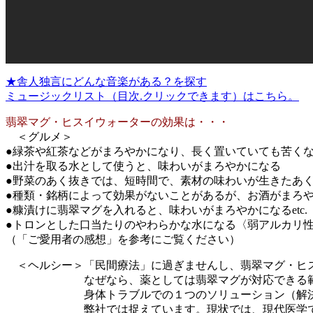
★舎人独言にどんな音楽がある？を探す
ミュージックリスト（目次.クリックできます）はこちら。
翡翠マグ・ヒスイウォーターの効果は・・・
＜グルメ＞
●緑茶や紅茶などがまろやかになり、長く置いていても苦く
●出汁を取る水として使うと、味わいがまろやかになる
●野菜のあく抜きでは、短時間で、素材の味わいが生きた
●種類・銘柄によって効果がないことがあるが、お酒がまろ
●糠漬けに翡翠マグを入れると、味わいがまろやかになるetc.
●トロンとした口当たりのやわらかな水になる〈弱アルカリ
（「ご愛用者の感想」を参考にご覧ください）
＜ヘルシー＞「民間療法」に過ぎませんし、翡翠マグ・ヒ
なぜなら、薬としては翡翠マグが対応できる範囲
身体トラブルでの１つのソリューション
弊社では捉えています。現状では、現代医学で治