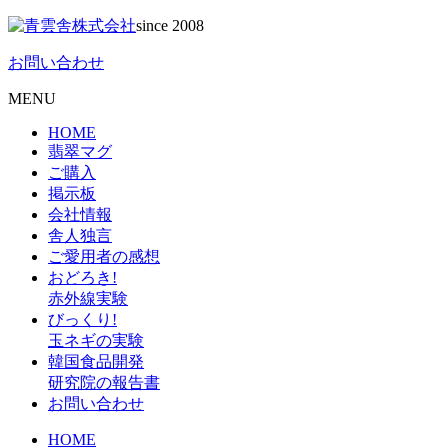
since 2008
お問い合わせ
MENU
HOME
翡翠マグ
ご購入
掲示板
会社情報
舎人独言
ご愛用者の感想
おどろき!
赤外線実験
びっくり!
玉ネギの実験
韓国食品開発
研究院の報告書
お問い合わせ
HOME