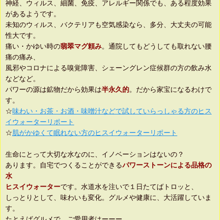
神経、ウィルス、細菌、免疫、アレルギー関係でも、ある程度効果
があるようです。
未知のウィルス、バクテリアも空気感染なら、多分、大丈夫の可能
性大です。
痛い・かゆい時の
翡翠マグ頼み
。通院してもどうしても取れない腰
痛の痛み、
風邪やコロナによる嗅覚障害、シェーングレン症候群の方の飲み水
などなど。
パワーの源は鉱物だから効果は
半永久的
。だから家宝になるわけで
す。
☆
味わい・お茶・お酒・味噌汁などで試していらっしゃる方のヒス
イウォーターリポート
☆
肌がかゆくて眠れない方のヒスイウォーターリポート
生命にとって大切な水なのに、イノベーションはないの？
あります。自宅でつくることができる
パワーストーンによる品格の
水
ヒスイウォーター
です。水道水を注いで１日たてばトロッと、
しっとりとして、味わいも変化。グルメや健康に、大活躍していま
す。
たとえばグルメで、ご愛用者はーーー。