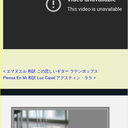
< エマヌエル 和訳 この悲しいギター ラテンポップス
Piensa En Mi 和訳 Luz Casal アグスティン・ララ >