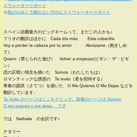
イウォーターリポート
☆
肌がかゆくて眠れない方のヒスイウォーターリポート
スペイン語圏最大のビッグネームって、まだこの人かも♪
フリオの翻訳はほかに Cada día más Esta cobardía
Voy a perder la cabeza por tu amor Abrázame（抱きしめ
て）
Quiero（禁じられた遊び） Volver a empezar(ビギン・ザ・ビギ
ン）
恋の仄暗い情念を描いた Somos（わたしたちは）
ロマンティックな誘惑の Te invito（君を招待する）
青春の蹉跌（さてつ）を描いた O Me Quieres O Me Dejas などを
翻訳しています。
Te invito のページはここをクリック。前後のページは Somos,
O me quieres o me dejas です
では Nathalie の全訳です♪
ナタリー