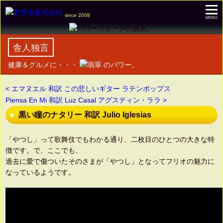
since 2008
MENU
舎人独言
健康＆グルメに・・・
のパワー。
< エマヌエル 和訳 この悲しいギター ラテンポップス
Piensa En Mi 和訳 Luz Casal アグスティン・ララ >
黒い瞳のナタリー 和訳 Julio Iglesias
「やつし」って歌舞伎でもわかる通り、二枚目のひとつの大きな特
徴です。で、ここでも、
過去に愛で傷ついたそのさまが「やつし」となってフリオの魅力に
なっているようです。