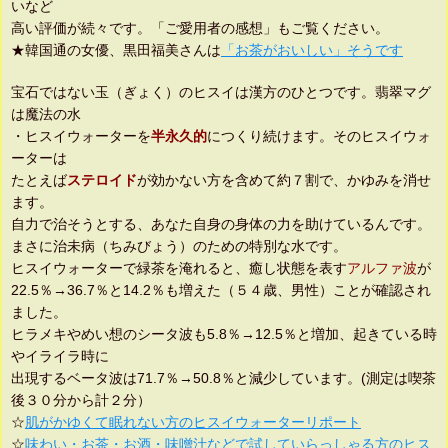
いなど
高い評価が続々です。「ご愛用者の感想」もご覧ください。
★韓国通の女優、黒田福美さんは
「お茶がおいしい」そうです
宝石ではない玉（ぎょく）のヒスイは漢方のひとつです。翡翠マグ
は魔法の水
・ヒスイウォーターを
半永久的
につくり続けます。そのヒスイウォ
ーターは
たとえば
ステロイド
が効かない方を含めて約７割で、かゆみを消せ
ます。
自力で治そうとする、あなた自身の身体の力を助けているんです。
まさに治未病（ちみびょう）のための特別な水です。
ヒスイウォーターで緑茶を淹れると、癒し状態を表す
アルファ波
が
22.5％→36.7％と14.2％も増えた（５４歳、男性）ことが確認され
ました。
ヒラメキやめい想のシータ波も5.8％→12.5％と増加、起きている時
やイライラ時に
出現するベータ波は71.7％→50.8％と減少しています。(測定は喫茶
後３０分から計２分）
☆
肌がかゆくて眠れない方のヒスイウォーターリポート
☆
味わい・お茶・お酒・味噌汁などで試していらっしゃる方のヒス