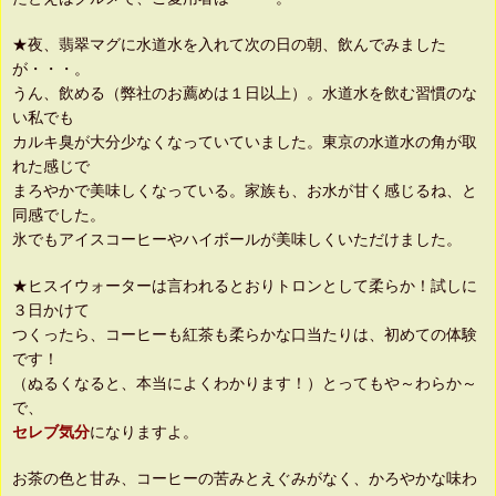
★夜、翡翠マグに水道水を入れて次の日の朝、飲んでみました
が・・・。
うん、飲める（弊社のお薦めは１日以上）。水道水を飲む習慣のな
い私でも
カルキ臭が大分少なくなっていていました。東京の水道水の角が取
れた感じで
まろやかで美味しくなっている。家族も、お水が甘く感じるね、と
同感でした。
氷でもアイスコーヒーやハイボールが美味しくいただけました。
★ヒスイウォーターは言われるとおりトロンとして柔らか！試しに
３日かけて
つくったら、コーヒーも紅茶も柔らかな口当たりは、初めての体験
です！
（ぬるくなると、本当によくわかります！）とってもや～わらか～
で、
セレブ気分
になりますよ。
お茶の色と甘み、コーヒーの苦みとえぐみがなく、かろやかな味わ