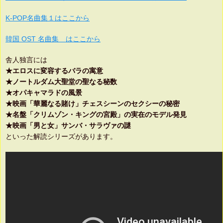
K-POP名曲集１はここから
韓国 OST 名曲集 はここから
舎人独言には
★エロスに変容するバラの寓意
★ノートルダム大聖堂の聖なる秘数
★オパキャマラドの風景
★映画「華麗なる賭け」チェスシーンのセクシーの秘密
★名盤「クリムゾン・キングの宮殿」の実在のモデル発見
★映画「男と女」サンバ・サラヴァの謎
といった解読シリーズがあります。