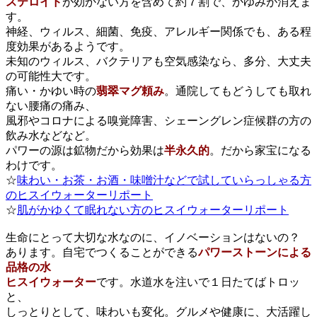
ステロイド
が効かない方を含めて約７割で、かゆみが消えま
す。
神経、ウィルス、細菌、免疫、アレルギー関係でも、ある程
度効果があるようです。
未知のウィルス、バクテリアも空気感染なら、多分、大丈夫
の可能性大です。
痛い・かゆい時の
翡翠マグ頼み
。通院してもどうしても取れ
ない腰痛の痛み、
風邪やコロナによる嗅覚障害、シェーングレン症候群の方の
飲み水などなど。
パワーの源は鉱物だから効果は
半永久的
。だから家宝になる
わけです。
☆
味わい・お茶・お酒・味噌汁などで試していらっしゃる方
のヒスイウォーターリポート
☆
肌がかゆくて眠れない方のヒスイウォーターリポート
生命にとって大切な水なのに、イノベーションはないの？
あります。自宅でつくることができる
パワーストーンによる
品格の水
ヒスイウォーター
です。水道水を注いで１日たてばトロッ
と、
しっとりとして、味わいも変化。グルメや健康に、大活躍し