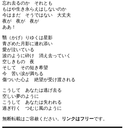
忘れ去るのか それとも
もはや生き永らえはしないのか
今はまだ そうではない 大丈夫
夜が 夜が 夜が
ああ！
翳（かげ）りゆくは星影
青ざめた月影に連れ添い
愛が泣いている
波のように砕け 消え去っていく
空しきもの 夜
そして その短き希望
今 苦い涙が満ちる
傷ついた心よ 絶望が受け渡される
こうして あなたは逃げ去る
空しい夢のように
こうして あなたは失われる
過ぎ行く つむじ風のように
無断転載はご容赦ください。
リンクはフリー
です。