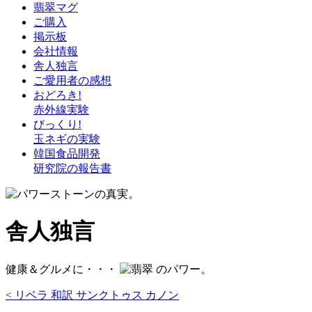
翡翠マグ
ご購入
掲示板
会社情報
舎人独言
ご愛用者の感想
おどろき!
赤外線実験
びっくり!
玉ネギの実験
韓国食品開発
研究院の報告書
舎人独言
健康＆グルメに・・・
のパワー。
< リベラ 和訳 サンクトゥス カノン