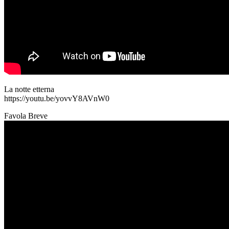
La notte etterna
https://youtu.be/yovvY8AVnW0
Favola Breve