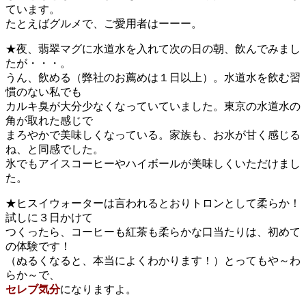
ています。
たとえばグルメで、ご愛用者はーーー。
★夜、翡翠マグに水道水を入れて次の日の朝、飲んでみまし
たが・・・。
うん、飲める（弊社のお薦めは１日以上）。水道水を飲む習
慣のない私でも
カルキ臭が大分少なくなっていていました。東京の水道水の
角が取れた感じで
まろやかで美味しくなっている。家族も、お水が甘く感じる
ね、と同感でした。
氷でもアイスコーヒーやハイボールが美味しくいただけまし
た。
★ヒスイウォーターは言われるとおりトロンとして柔らか！
試しに３日かけて
つくったら、コーヒーも紅茶も柔らかな口当たりは、初めて
の体験です！
（ぬるくなると、本当によくわかります！）とってもや～わ
らか～で、
セレブ気分
になりますよ。