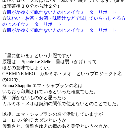
出現するベータ波は71.7％→50.8％と減少しています。(測定
は喫茶後３０分から計２分）
☆
肌がかゆくて眠れない方のヒスイウォーターリポート
☆
味わい・お茶・お酒・味噌汁などで試していらっしゃる方
のヒスイウォーターリポート
☆
肌がかゆくて眠れない方のヒスイウォーターリポート
「星に想いを」という邦題ですが
原題は Spente Le Stelle 星は翳（かげ）りて
ほどの意味でしょうか。
CARMINE MEO カルミネ・メオ というプロジェクト名
のCDで、
Emma Shapplin エマ・シャプランの名は
いちおう印刷されているといった程度でした。
第二弾がないものかと思ったら
カルミネ・メオは契約の関係で使えないとのことでした。
以後、エマ・シャプランの名で活動していますが
ヨーロッパ的デカダンというか
優雅さと、優雅さゆえの毒のある美学というべきか。