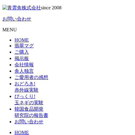
since 2008
お問い合わせ
MENU
HOME
翡翠マグ
ご購入
掲示板
会社情報
舎人独言
ご愛用者の感想
おどろき!
赤外線実験
びっくり!
玉ネギの実験
韓国食品開発
研究院の報告書
お問い合わせ
HOME