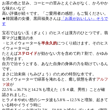
お茶の色と甘み、コーヒーの苦みとえぐみがなく、かろやか
な味わいなど
高い評価が続々です。「ご愛用者の感想」もご覧ください。
★韓国通の女優、黒田福美さんは
「お茶がおいしい」そうで
す
宝石ではない玉（ぎょく）のヒスイは漢方のひとつです。翡
翠マグは魔法の水
・ヒスイウォーターを
半永久的
につくり続けます。そのヒス
イウォーターは
たとえば
ステロイド
が効かない方を含めて約７割で、かゆみ
を消せます。
自力で治そうとする、あなた自身の身体の力を助けているん
です。
まさに治未病（ちみびょう）のための特別な水です。
ヒスイウォーターで緑茶を淹れると、癒し状態を表す
アルフ
ァ波
が
22.5％→36.7％と14.2％も増えた（５４歳、男性）ことが確
認されました。
ヒラメキやめい想のシータ波も5.8％→12.5％と増加、起きて
いる時やイライラ時に