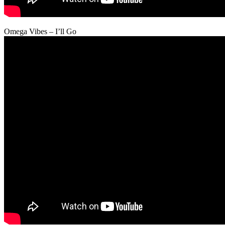
Omega Vibes – I’ll Go