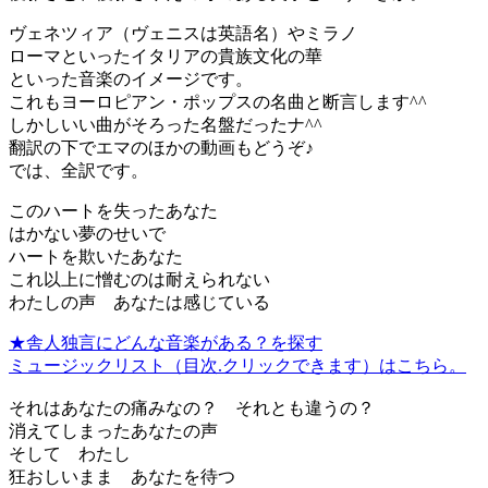
ヴェネツィア（ヴェニスは英語名）やミラノ
ローマといったイタリアの貴族文化の華
といった音楽のイメージです。
これもヨーロピアン・ポップスの名曲と断言します^^
しかしいい曲がそろった名盤だったナ^^
翻訳の下でエマのほかの動画もどうぞ♪
では、全訳です。
このハートを失ったあなた
はかない夢のせいで
ハートを欺いたあなた
これ以上に憎むのは耐えられない
わたしの声 あなたは感じている
★舎人独言にどんな音楽がある？を探す
ミュージックリスト（目次.クリックできます）はこちら。
それはあなたの痛みなの？ それとも違うの？
消えてしまったあなたの声
そして わたし
狂おしいまま あなたを待つ