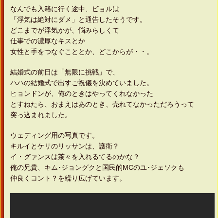
なんでも入籍に行く途中、ビョルは
「浮気は絶対にダメ」と通告したそうです。
どこまでが浮気かが、悩みらしくて
仕事での濃厚なキスとか
女性と手をつなぐこととか、どこからが・・。
結婚式の前日は「無限に挑戦」で、
ハハの結婚式で出すご祝儀を決めていました。
ヒョンドンが、俺のときはやってくれなかった
とすねたら、おまえはあのとき、売れてなかっただろうって
突っ込まれました。
ウェディング用の写真です。
キルイとケリのリッサンは、護衛？
イ・グァンスは茶々を入れるてるのかな？
俺の兄貴、キム･ジョングクと国民的MCのユ･ジェソクも
仲良くコント？を繰り広げています。