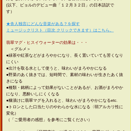
(以下、ビョルのデビュー曲「１２月３２日」の日本語訳で
す）
★舎人独言にどんな音楽がある？を探す
ミュージックリスト（目次.クリックできます）はこちら。
翡翠マグ・ヒスイウォーターの効果は・・・
＜グルメ＞
●緑茶や紅茶などがまろやかになり、長く置いていても苦くなり
にくい
●出汁を取る水として使うと、味わいがまろやかになる
●野菜のあく抜きでは、短時間で、素材の味わいが生きたあく抜
きになる
●種類・銘柄によって効果がないことがあるが、お酒がまろやか
になり、悪酔いしにくくなる
●糠漬けに翡翠マグを入れると、味わいがまろやかになるetc.
●トロンとした口当たりのやわらかな水になる〈弱アルカリ性に
変化）
（「ご愛用者の感想」を参考にご覧ください）