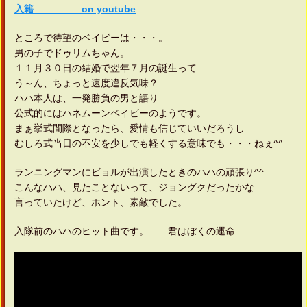
入籍 on youtube
ところで待望のベイビーは・・・。
男の子でドゥリムちゃん。
１１月３０日の結婚で翌年７月の誕生って
う～ん、ちょっと速度違反気味？
ハハ本人は、一発勝負の男と語り
公式的にはハネムーンベイビーのようです。
まぁ挙式間際となったら、愛情も信じていいだろうし
むしろ式当日の不安を少しでも軽くする意味でも・・・ねぇ^^
ランニングマンにビョルが出演したときのハハの頑張り^^
こんなハハ、見たことないって、ジョングクだったかな
言っていたけど、ホント、素敵でした。
入隊前のハハのヒット曲です。 君はぼくの運命