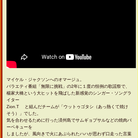
マイケル・ジャクソンへのオマージュ。
バラエティ番組「無限に挑戦」の2年に１度の恒例の歌謡祭で、
楊家大橋という大ヒットを飛ばした新感覚のシンガー・ソングラ
イター
Zion.T と組んだチームが「ウットゥゴタシ（あっ熱くて焼け
そう）」でした。
気を合わせるために行った済州島でサムギョプサルなどの焼肉バ
ーベキューを
しましたが、風向きで火にあぶられたハハが思わず口走った言葉