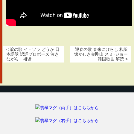
< 涙の歌 イ・ソラ どうか 日
迎春の歌 春来にけらし 和訳
本語訳 訳詞プロポーズ 泣き
懐かしき金剛山 スミ･ジョー
ながら 제발
韓国歌曲 解読 >