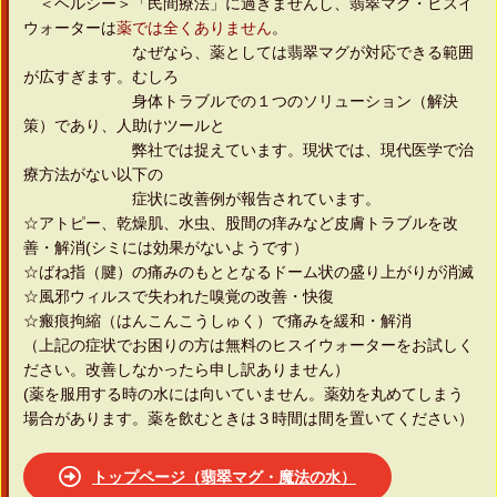
＜ヘルシー＞「民間療法」に過ぎませんし、翡翠マグ・ヒスイ
ウォーターは
薬では全くありません
。
なぜなら、薬としては翡翠マグが対応できる範囲
が広すぎます。むしろ
身体トラブルでの１つのソリューション（解決
策）であり、人助けツールと
弊社では捉えています。現状では、現代医学で治
療方法がない以下の
症状に改善例が報告されています。
☆アトピー、乾燥肌、水虫、股間の痒みなど皮膚トラブルを改
善・解消(シミには効果がないようです）
☆ばね指（腱）の痛みのもととなるドーム状の盛り上がりが消滅
☆風邪ウィルスで失われた嗅覚の改善・快復
☆瘢痕拘縮（はんこんこうしゅく）で痛みを緩和・解消
（上記の症状でお困りの方は無料のヒスイウォーターをお試しく
ださい。改善しなかったら申し訳ありません）
(薬を服用する時の水には向いていません。薬効を丸めてしまう
場合があります。薬を飲むときは３時間は間を置いてください）
トップページ（翡翠マグ・魔法の水）