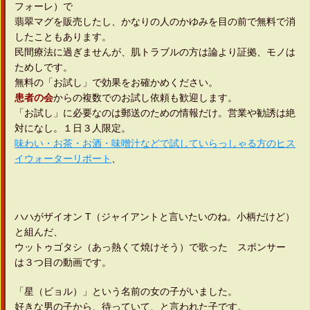
フォーレ）で
翡翠マグを販売したし、かなりの人のかゆみを目の前で無料で消
したこともあります。
民間療法に過ぎませんが、肌トラブルの方は論より証拠、モノは
ためしです。
無料の「お試し」で効果をお確かめください。
患者の会
からの複数でのお試し依頼も歓迎します。
「お試し」に必要なのは郵送のための情報だけ。営業や勧誘は絶
対になし。１日３人限定。
味わい・お茶・お酒・味噌汁などで試していらっしゃる方のヒス
イウォーターリポート
、
ハハがザイオン T（ジャイアントと言いたいのね。小柄だけど）
と組んだ、
ウットゥゴタシ（あっ熱くて焼けそう）で歌った スポンサー
は３つ目の動画です。
「星（ビョル）」という名前の女の子がいました。
好きな男の子から、待っていて、と言われた子です。