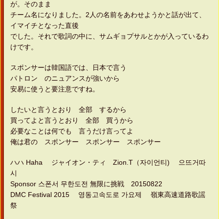
が。そのまま
チーム名になりました。2人の名前をあわせようかと話が出て、
イマイチとなった直後
でした。それで歌詞の中に、サムギョプサルとかが入っているわ
けです。
スポンサーは韓国語では、日本で言う
パトロン のニュアンスが強いから
安易に使うと要注意ですね。
したいと言うとおり 全部 するから
買ってよと言うとおり 全部 買うから
必要なことは何でも 言うだけ言ってよ
俺は君の スポンサー スポンサー スポンサー
ハハ Haha ジャイオン・ティ Zion.T（자이언티) 으뜨거따
시
Sponsor 스폰서 무한도전 無限に挑戦 20150822
DMC Festival 2015 영동고속도로 가요제 嶺東高速道路歌謡
祭