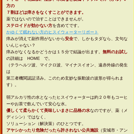
方の
７割ほどは痒さをなくすことができます。
薬ではないので治すことはできませんが。
ステロイドが効かない方
を含めてです。
かゆくて眠れない方のヒスイウォーターリポート
痒みが消えて副作用がないから
安全
で、しかもタダなら、文句な
いんじゃない？
痒みがなくなるかどうかは１５分で結論が出ます。
無料のお試し
の詳細は HOME で。
（テラヘルツ波、マイクロ波、マイナスイオン、遠赤外線の発生
は
第三者機関認証済み。このため玄妙な振動波の波形が得られま
す）。
弱アルカリ性の水となったヒスイウォーターは約２０年もコーヒ
ーやお茶で飲んでいて安心な水。
優しくて柔らかくて美味しいまさに品格の水
なのですが、薬（メ
ディシン）ではなく、
ソリューション（解決策）のひとつです。
アヤシかったり危険だったら許されない公共施設
（安城市・アン