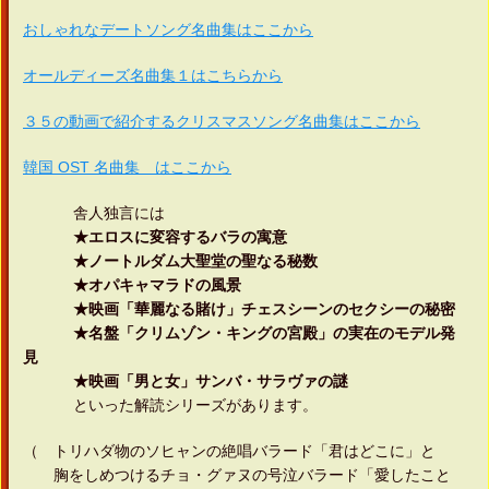
おしゃれなデートソング名曲集はここから
オールディーズ名曲集１はこちらから
３５の動画で紹介するクリスマスソング名曲集はここから
韓国 OST 名曲集 はここから
舎人独言には
★エロスに変容するバラの寓意
★ノートルダム大聖堂の聖なる秘数
★オパキャマラドの風景
★映画「華麗なる賭け」チェスシーンのセクシーの秘密
★名盤「クリムゾン・キングの宮殿」の実在のモデル発
見
★映画「男と女」サンバ・サラヴァの謎
といった解読シリーズがあります。
（ トリハダ物のソヒャンの絶唱バラード「君はどこに」と
胸をしめつけるチョ・グァヌの号泣バラード「愛したこと