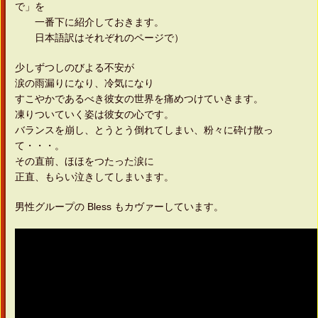
で」を
一番下に紹介しておきます。
日本語訳はそれぞれのページで）
少しずつしのびよる不安が
涙の雨漏りになり、冷気になり
すこやかであるべき彼女の世界を痛めつけていきます。
凍りついていく姿は彼女の心です。
バランスを崩し、とうとう倒れてしまい、粉々に砕け散っ
て・・・。
その直前、ほほをつたった涙に
正直、もらい泣きしてしまいます。
男性グループの Bless もカヴァーしています。