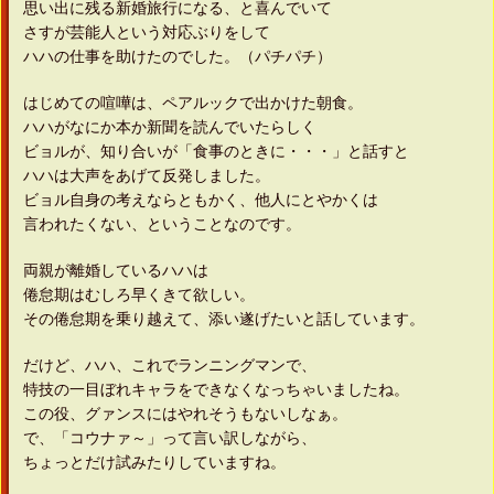
思い出に残る新婚旅行になる、と喜んでいて
さすが芸能人という対応ぶりをして
ハハの仕事を助けたのでした。（パチパチ）
はじめての喧嘩は、ペアルックで出かけた朝食。
ハハがなにか本か新聞を読んでいたらしく
ビョルが、知り合いが「食事のときに・・・」と話すと
ハハは大声をあげて反発しました。
ビョル自身の考えならともかく、他人にとやかくは
言われたくない、ということなのです。
両親が離婚しているハハは
倦怠期はむしろ早くきて欲しい。
その倦怠期を乗り越えて、添い遂げたいと話しています。
だけど、ハハ、これでランニングマンで、
特技の一目ぼれキャラをできなくなっちゃいましたね。
この役、グァンスにはやれそうもないしなぁ。
で、「コウナァ～」って言い訳しながら、
ちょっとだけ試みたりしていますね。