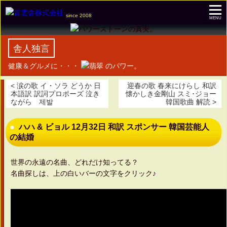
since 2008
MENU
舎人独言
健康＆グルメに・・・
のパワー。
< 涙の歌 イ・ソラ どうか 日
迎春の歌 春来にけらし 和訳
本語訳 訳詞プロポーズ 泣き
懐かしき金剛山 スミ･ジョー
ながら 제발
韓国歌曲 解読 >
ハハ & ビョル 12月32日 和訳 スポンサー 韓国芸能人
の結婚
世界の永遠の名曲、どれだけ知ってる？
名曲探しは、上の白いバーの文字をクリック♪