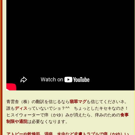
青雲舎（株）の翻訳を信じるなら
翡翠マグ
も信じてくださいネ。
誰も
ディス
っていないでショ？^^ ちょっとしたキセキなのさ！
ヒスイウォーターで痒（かゆ）みが消えたら、痒みのための
食事
制限や通院
は必要なくなります。
アトピーや乾燥肌、湿疹、水虫など皮膚トラブルで痒（かゆ）い