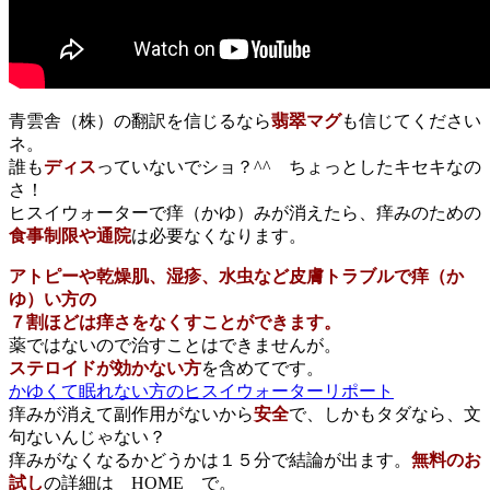
青雲舎（株）の翻訳を信じるなら
翡翠マグ
も信じてください
ネ。
誰も
ディス
っていないでショ？^^ ちょっとしたキセキなの
さ！
ヒスイウォーターで痒（かゆ）みが消えたら、痒みのための
食事制限や通院
は必要なくなります。
アトピーや乾燥肌、湿疹、水虫など皮膚トラブルで痒（か
ゆ）い方の
７割ほどは痒さをなくすことができます。
薬ではないので治すことはできませんが。
ステロイドが効かない方
を含めてです。
かゆくて眠れない方のヒスイウォーターリポート
痒みが消えて副作用がないから
安全
で、しかもタダなら、文
句ないんじゃない？
痒みがなくなるかどうかは１５分で結論が出ます。
無料のお
試し
の詳細は HOME で。