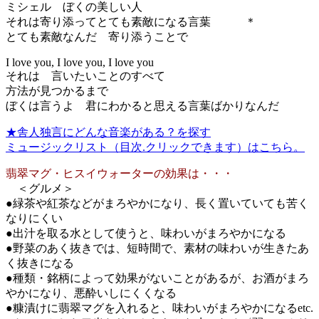
ミシェル ぼくの美しい人
それは寄り添ってとても素敵になる言葉 ＊
とても素敵なんだ 寄り添うことで
I love you, I love you, I love you
それは 言いたいことのすべて
方法が見つかるまで
ぼくは言うよ 君にわかると思える言葉ばかりなんだ
★舎人独言にどんな音楽がある？を探す
ミュージックリスト（目次.クリックできます）はこちら。
翡翠マグ・ヒスイウォーターの効果は・・・
＜グルメ＞
●緑茶や紅茶などがまろやかになり、長く置いていても苦く
なりにくい
●出汁を取る水として使うと、味わいがまろやかになる
●野菜のあく抜きでは、短時間で、素材の味わいが生きたあ
く抜きになる
●種類・銘柄によって効果がないことがあるが、お酒がまろ
やかになり、悪酔いしにくくなる
●糠漬けに翡翠マグを入れると、味わいがまろやかになるetc.