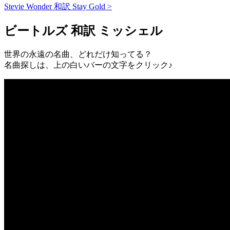
Stevie Wonder 和訳 Stay Gold >
ビートルズ 和訳 ミッシェル
世界の永遠の名曲、どれだけ知ってる？
名曲探しは、上の白いバーの文字をクリック♪