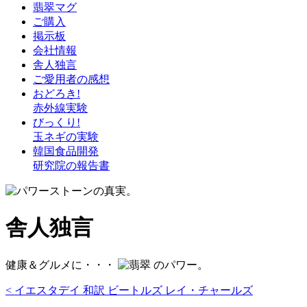
翡翠マグ
ご購入
掲示板
会社情報
舎人独言
ご愛用者の感想
おどろき!
赤外線実験
びっくり!
玉ネギの実験
韓国食品開発
研究院の報告書
舎人独言
健康＆グルメに・・・
のパワー。
< イエスタデイ 和訳 ビートルズ レイ・チャールズ