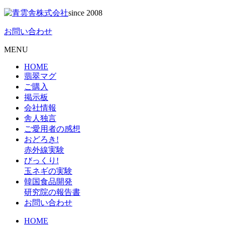
since 2008
お問い合わせ
MENU
HOME
翡翠マグ
ご購入
掲示板
会社情報
舎人独言
ご愛用者の感想
おどろき!
赤外線実験
びっくり!
玉ネギの実験
韓国食品開発
研究院の報告書
お問い合わせ
HOME