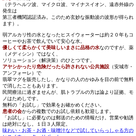
（テラヘルツ波、マイクロ波、マイナスイオン、遠赤外線の
発生は
第三者機関認証済み。このため玄妙な振動波の波形が得られ
ます）。
弱アルカリ性の水となったヒスイウォーターは約２０年もコ
ーヒーやお茶で飲んでいて安心な水。
優しくて柔らかくて美味しいまさに品格の水
なのですが、薬
（メディシン）ではなく、
ソリューション（解決策）のひとつです。
アヤシかったり危険だったら許されない公共施設
（安城市・
アンフォーレ）で
翡翠マグを販売したし、かなりの人のかゆみを目の前で無料
で消したこともあります。
民間療法に過ぎませんが、肌トラブルの方は論より証拠、モ
ノはためしです。
無料の「お試し」で効果をお確かめください。
患者の会
からの複数でのお試し依頼も歓迎します。
「お試し」に必要なのは郵送のための情報だけ。営業や勧誘
は絶対になし。１日３人限定。
味わい・お茶・お酒・味噌汁などで試していらっしゃる方の