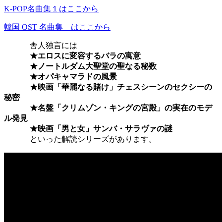
K-POP名曲集１はここから
韓国 OST 名曲集 はここから
舎人独言には
★エロスに変容するバラの寓意
★ノートルダム大聖堂の聖なる秘数
★オパキャマラドの風景
★映画「華麗なる賭け」チェスシーンのセクシーの
秘密
★名盤「クリムゾン・キングの宮殿」の実在のモデ
ル発見
★映画「男と女」サンバ・サラヴァの謎
といった解読シリーズがあります。