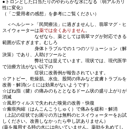
●トロンとした口当たりのやわらかな水になる〈弱アルカリ
性に変化）
（「ご愛用者の感想」を参考にご覧ください）
＜ヘルシー＞「民間療法」に過ぎませんし、翡翠マグ・ヒ
スイウォーターは
薬では全くありません
。
なぜなら、薬としては翡翠マグが対応できる
範囲が広すぎます。むしろ
身体トラブルでの１つのソリューション（解
決策）であり、人助けツールと
弊社では捉えています。現状では、現代医学
で治療方法がない以下の
症状に改善例が報告されています。
☆アトピー、乾燥肌、水虫、股間の痒みなど皮膚トラブルを
改善・解消(シミには効果がないようです）
☆ばね指（腱）の痛みのもととなるドーム状の盛り上がりが
消滅
☆風邪ウィルスで失われた嗅覚の改善・快復
☆瘢痕拘縮（はんこんこうしゅく）で痛みを緩和・解消
（上記の症状でお困りの方は無料のヒスイウォーターをお試
しください。改善しなかったら申し訳ありません）
(薬を服用する時の水には向いていません。薬効を丸めてし