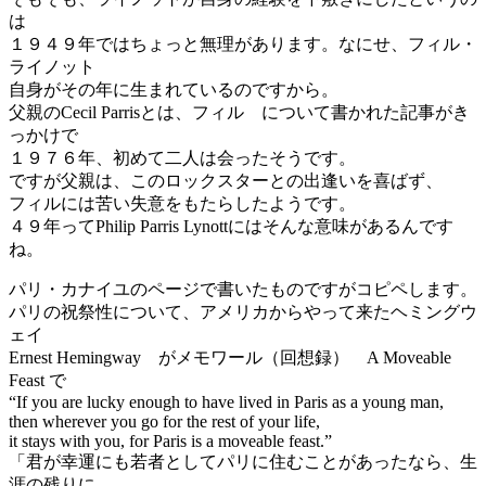
は
１９４９年ではちょっと無理があります。なにせ、フィル・
ライノット
自身がその年に生まれているのですから。
父親のCecil Parrisとは、フィル について書かれた記事がき
っかけで
１９７６年、初めて二人は会ったそうです。
ですが父親は、このロックスターとの出逢いを喜ばず、
フィルには苦い失意をもたらしたようです。
４９年ってPhilip Parris Lynottにはそんな意味があるんです
ね。
パリ・カナイユのページで書いたものですがコピペします。
パリの祝祭性について、アメリカからやって来たヘミングウ
ェイ
Ernest Hemingway がメモワール（回想録） A Moveable
Feast で
“If you are lucky enough to have lived in Paris as a young man,
then wherever you go for the rest of your life,
it stays with you, for Paris is a moveable feast.”
「君が幸運にも若者としてパリに住むことがあったなら、生
涯の残りに