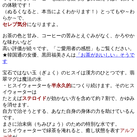
の体験です！
（ぬるくなると、本当によくわかります！）とってもや～わ
らか～で、
セレブ気分
になりますよ。
お茶の色と甘み、コーヒーの苦みとえぐみがなく、かろやか
な味わいなど
高い評価が続々です。「ご愛用者の感想」もご覧ください。
★韓国通の女優、黒田福美さんは
「お茶がおいしい」そうで
す
宝石ではない玉（ぎょく）のヒスイは漢方のひとつです。翡
翠マグは魔法の水
・ヒスイウォーターを
半永久的
につくり続けます。そのヒス
イウォーターは
たとえば
ステロイド
が効かない方を含めて約７割で、かゆみ
を消せます。
自力で治そうとする、あなた自身の身体の力を助けているん
です。
まさに治未病（ちみびょう）のための特別な水です。
ヒスイウォーターで緑茶を淹れると、癒し状態を表す
アルフ
ァ波
が