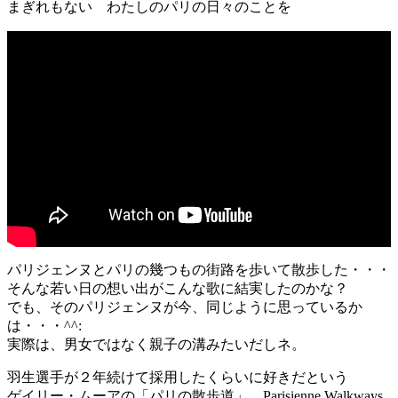
まぎれもない わたしのパリの日々のことを
パリジェンヌとパリの幾つもの街路を歩いて散歩した・・・
そんな若い日の想い出がこんな歌に結実したのかな？
でも、そのパリジェンヌが今、同じように思っているか
は・・・^^:
実際は、男女ではなく親子の溝みたいだしネ。
羽生選手が２年続けて採用したくらいに好きだという
ゲイリー・ムーアの「パリの散歩道」 Parisienne Walkways