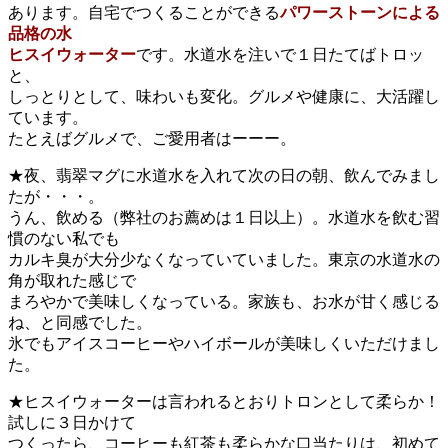
あります。自宅でつくることができる
パワーストーンによる
品格の水
ヒスイウォーター
です。水道水を注いで１日たてばトロッ
と、
しっとりとして、味わいも変化。グルメや健康に、大活躍し
ています。
たとえばグルメで、ご愛用者はーーー。
★夜、翡翠マグに水道水を入れて次の日の朝、飲んでみまし
たが・・・。
うん、飲める（弊社のお薦めは１日以上）。水道水を飲む習
慣のない私でも
カルキ臭が大分少なくなっていていました。東京の水道水の
角が取れた感じで
まろやかで美味しくなっている。家族も、お水が甘く感じる
ね、と同感でした。
氷でもアイスコーヒーやハイボールが美味しくいただけまし
た。
★ヒスイウォーターは言われるとおりトロンとして柔らか！
試しに３日かけて
つくったら、コーヒーも紅茶も柔らかな口当たりは、初めて