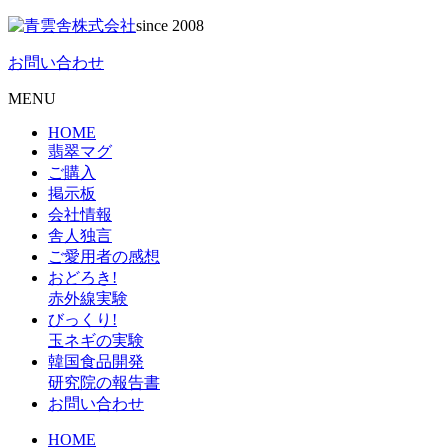
since 2008
お問い合わせ
MENU
HOME
翡翠マグ
ご購入
掲示板
会社情報
舎人独言
ご愛用者の感想
おどろき!
赤外線実験
びっくり!
玉ネギの実験
韓国食品開発
研究院の報告書
お問い合わせ
HOME