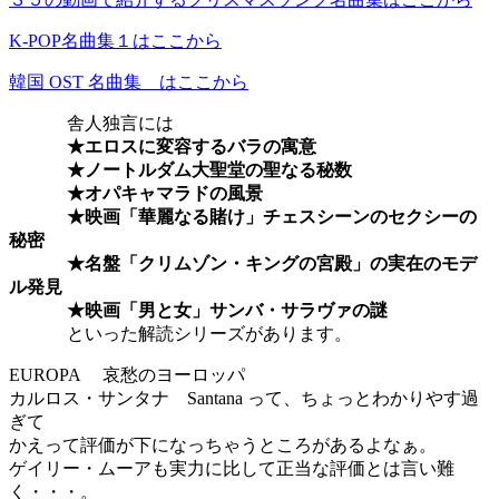
K-POP名曲集１はここから
韓国 OST 名曲集 はここから
舎人独言には
★エロスに変容するバラの寓意
★ノートルダム大聖堂の聖なる秘数
★オパキャマラドの風景
★映画「華麗なる賭け」チェスシーンのセクシーの
秘密
★名盤「クリムゾン・キングの宮殿」の実在のモデ
ル発見
★映画「男と女」サンバ・サラヴァの謎
といった解読シリーズがあります。
EUROPA 哀愁のヨーロッパ
カルロス・サンタナ Santana って、ちょっとわかりやす過
ぎて
かえって評価が下になっちゃうところがあるよなぁ。
ゲイリー・ムーアも実力に比して正当な評価とは言い難
く・・・。