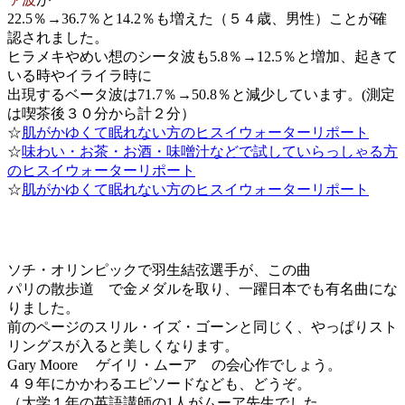
22.5％→36.7％と14.2％も増えた（５４歳、男性）ことが確
認されました。
ヒラメキやめい想のシータ波も5.8％→12.5％と増加、起きて
いる時やイライラ時に
出現するベータ波は71.7％→50.8％と減少しています。(測定
は喫茶後３０分から計２分）
☆
肌がかゆくて眠れない方のヒスイウォーターリポート
☆
味わい・お茶・お酒・味噌汁などで試していらっしゃる方
のヒスイウォーターリポート
☆
肌がかゆくて眠れない方のヒスイウォーターリポート
ソチ・オリンピックで羽生結弦選手が、この曲
パリの散歩道 で金メダルを取り、一躍日本でも有名曲にな
りました。
前のページのスリル・イズ・ゴーンと同じく、やっぱりスト
リングスが入ると美しくなります。
Gary Moore ゲイリ・ムーア の会心作でしょう。
４９年にかかわるエピソードなども、どうぞ。
（大学１年の英語講師の1人がムーア先生でした。