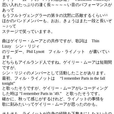
思い入れたっぷりの凄く長～～～～い音のパフォーマンスが
あって
もうフルトヴェングラーの第９の沈黙に匹敵するくらい^^
ほかのバンドメンバーも、おお、きょうはまた一段と長いぞ
～♪って
ステージで笑っていますネ。
曲はゲイリー・ムーアとの共作ですが、歌詞は Thin
Lizzy シン・リジィ
のリーダー、Phil Lynott フィル・ライノット が書いてい
ます。
どちらもアイルランド人ですね。ゲイリー・ムーアは短期間
ですが、
シン・リジィのメンバーとして活動したことがあります。
最初、フィル・ライノットは “I remember Paris in the fall
tonight”
と歌ったそうですが、ゲイリー・ムーアがレコーディング
した時は “I remember Paris in ’49.” と歌ったそうです。
確かに、秋って感じがするけれど、ライノットの事情を
歌に刻みたいってゲイリー・ムーアが思ったのかも。
そもそも、ライノットが自身の経験を下敷きにしたというの