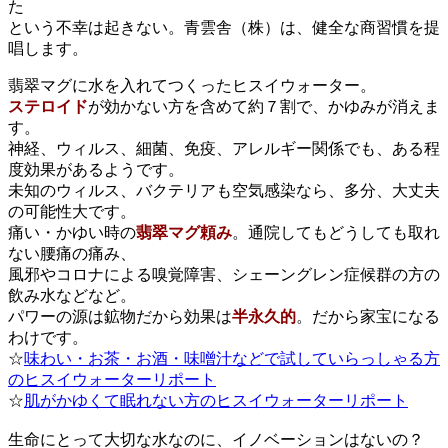
た
という不幸は起きない。青雲舎（株）は、健全な商習慣を提
唱します。
翡翠マグに水を入れてつくったヒスイウォーター。
ステロイド
が効かない方を含めて約７割で、かゆみが消えま
す。
神経、ウィルス、細菌、免疫、アレルギー関係でも、ある程
度効果があるようです。
未知のウィルス、バクテリアも空気感染なら、多分、大丈夫
の可能性大です。
痛い・かゆい時の
翡翠マグ頼み
。通院してもどうしても取れ
ない腰痛の痛み、
風邪やコロナによる嗅覚障害、シェーングレン症候群の方の
飲み水などなど。
パワーの源は鉱物だから効果は
半永久的
。だから家宝になる
わけです。
☆
味わい・お茶・お酒・味噌汁などで試していらっしゃる方
のヒスイウォーターリポート
☆
肌がかゆくて眠れない方のヒスイウォーターリポート
生命にとって大切な水なのに、イノベーションはないの？