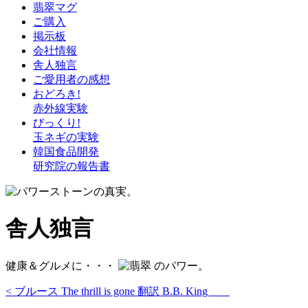
翡翠マグ
ご購入
掲示板
会社情報
舎人独言
ご愛用者の感想
おどろき!
赤外線実験
びっくり!
玉ネギの実験
韓国食品開発
研究院の報告書
舎人独言
健康＆グルメに・・・
のパワー。
< ブルース The thrill is gone 翻訳 B.B. King