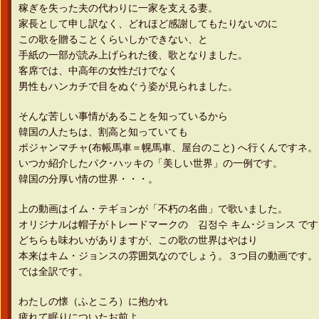
稼ぎを失った夫の代わりに一家を支える妻。
家長として申し訳なく、どれほど感謝してもたりないのに
この歌を贈ることくらいしかできない、と
手紙の一部が読み上げられた後、歌となりました。
客席では、中高年の女性だけでなく
男性もハンカチで目をぬぐう姿が見られました。
そんな苦しい事情があることを知っているから
韓国の人たちは、割高と知っていても
ポジャンマチャ(布帳馬車＝幌馬車、屋台のこと) へ行くんですネ。
いつか紹介したパク･ハッキの「美しい世界」の一例です。
韓国の分厚い情の世界・・・。
上の動画はイム・テギョンが「不朽の名曲」で歌いました。
オリジナルは帽子がトレードマークの 김정수 キム･ジョンス です
どちらも味わいがありますが、この歌の世界はやはり
本来はキム・ジョンスの雰囲気なのでしょう。３つ目の動画です。
では全訳です。
わたしの懐（ふところ）に抱かれ
疲れて眠りについたお前よ