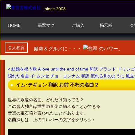
since 2008
HOME
翡翠マグ
ご購入
掲示板
会
舎人独言
健康＆グルメに・・・
のパワー。
< 結婚を祝う歌 A love until the end of time 和訳 プラシド
隠れた名曲 イ･ムンセ チョ・ヨンナム 和訳 流れる川のように 風立
イム･テギョン 和訳 お前 不朽の名曲２
世界の永遠の名曲、どれだけ知ってる？
この舎人独言は世界の音楽に触れることができる
音楽の宝石箱と言われたことがあります。
名曲探しは、上の白いバーの文字をクリック♪