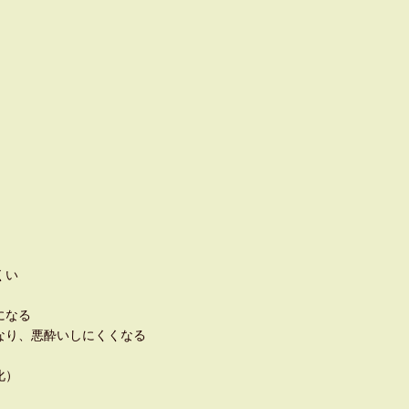
くい
抜きになる
なり、悪酔いしにくくなる
化）