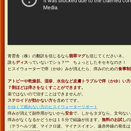
青雲舎（株）の翻訳を信じるなら
翡翠マグ
も信じてくださいネ。
誰も
ディス
っていないでショ？^^ ちょっとしたキセキなのさ！
ヒスイウォーターで痒（かゆ）みが消えたら、痒みのための
食事制
アトピーや乾燥肌、湿疹、水虫など皮膚トラブルで痒（かゆ）い方
７割ほどは痒さをなくすことができます。
薬ではないので治すことはできませんが。
ステロイドが効かない方
を含めてです。
かゆくて眠れない方のヒスイウォーターリポート
痒みが消えて副作用がないから
安全
で、しかもタダなら、文句ない
痒みがなくなるかどうかは１５分で結論が出ます。
無料のお試し
の
（テラヘルツ波、マイクロ波、マイナスイオン、遠赤外線の発生は