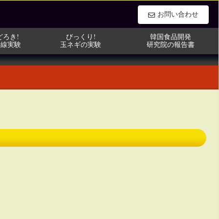
お問い合わせ
どろき!
びっくり!
韓国食品開発
外線実験
玉ネギの実験
研究院の報告書