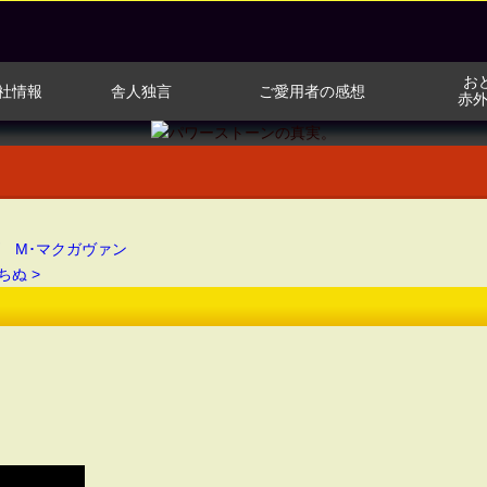
お
社情報
舎人独言
ご愛用者の感想
赤
･ドミンゴ M･マクガヴァン
ちぬ >