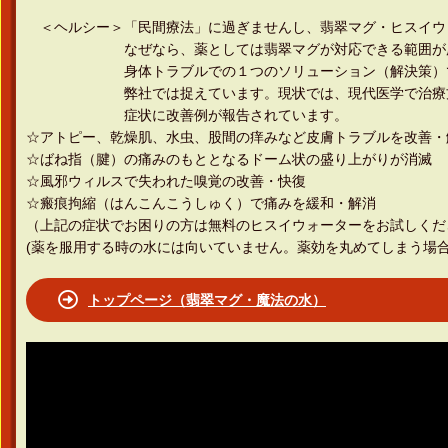
＜ヘルシー＞「民間療法」に過ぎませんし、翡翠マグ・ヒスイウ
なぜなら、薬としては翡翠マグが対応できる範囲が広
身体トラブルでの１つのソリューション（解
弊社では捉えています。現状では、現代医学で治療方
症状に改善例が報告されています。
☆アトピー、乾燥肌、水虫、股間の痒みなど皮膚トラブルを改善・
☆ばね指（腱）の痛みのもととなるドーム状の盛り上がりが消滅
☆風邪ウィルスで失われた嗅覚の改善・快復
☆瘢痕拘縮（はんこんこうしゅく）で痛みを緩和・解消
（上記の症状でお困りの方は無料のヒスイウォーターをお試しくだ
(薬を服用する時の水には向いていません。薬効を丸めてしまう場
トップページ（翡翠マグ・魔法の水）