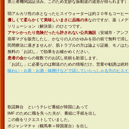
第三者機関認証済み。このため玄妙な振動波の波形が得られます）
弱アルカリ性の水となったヒスイウォーターは約２０年もコーヒー
優しくて柔らかくて美味しいまさに品格の水
なのですが、薬（メデ
ソリューション（解決策）のひとつです。
アヤシかったり危険だったら許されない公共施設
（安城市・アンフ
翡翠マグを販売したし、かなりの人のかゆみを目の前で無料で消し
民間療法に過ぎませんが、肌トラブルの方は論より証拠、モノはた
無料の「お試し」で効果をお確かめください。
患者の会
からの複数でのお試し依頼も歓迎します。
「お試し」に必要なのは郵送のための情報だけ。営業や勧誘は絶対
味わい・お茶・お酒・味噌汁などで試していらっしゃる方のヒスイ
歌謡舞台 というテレビ番組が韓国にあって
IMF のために職を失った夫が、番組に手紙を出し
この曲をリクエストしていました。
ポジャンマチャ（幌馬車＝韓国屋台）を出し