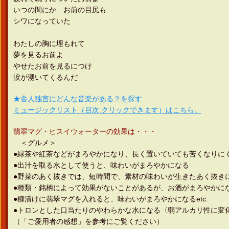
いつの間にか お前の目尻も
シワになっていた
わたしの胸に埋もれて
夢を見るお前よ
やせたお前を見るにつけ
涙が湧いてくるんだ
★舎人独言にどんな音楽がある？を探す
ミュージックリスト（目次.クリックできます）はこちら。
翡翠マグ・ヒスイウォーターの効果は・・・
＜グルメ＞
●緑茶や紅茶などがまろやかになり、長く置いていても苦くなりに
●出汁を取る水として使うと、味わいがまろやかになる
●野菜のあく抜きでは、短時間で、素材の味わいが生きたあく
●種類・銘柄によって効果がないことがあるが、お酒がまろやかに
●糠漬けに翡翠マグを入れると、味わいがまろやかになるetc.
●トロンとした口当たりのやわらかな水になる〈弱アルカリ性に変
（「ご愛用者の感想」を参考にご覧ください）