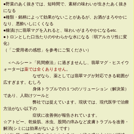
●野菜のあく抜きでは、短時間で、素材の味わいが生きたあく抜き
になる
●種類・銘柄によって効果がないことがあるが、お酒がまろやかに
なり、悪酔いしにくくなる
●糠漬けに翡翠マグを入れると、味わいがまろやかになるetc.
●トロンとした口当たりのやわらかな水になる〈弱アルカリ性に変
化）
（「ご愛用者の感想」を参考にご覧ください）
＜ヘルシー＞「民間療法」に過ぎませんし、翡翠マグ・ヒスイウ
ォーターは
薬では全くありません
。
なぜなら、薬としては翡翠マグが対応できる範囲が
広すぎます。むしろ
身体トラブルでの１つのソリューション（解決策）
であり、人助けツールと
弊社では捉えています。現状では、現代医学で治療
方法がない以下の
症状に改善例が報告されています。
☆アトピー、乾燥肌、水虫、股間の痒みなど皮膚トラブルを改善・
解消(シミには効果がないようです）