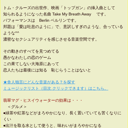
トム・クルーズの出世作、映画「トップガン」の挿入曲として
知られるようになった名曲 Take My Breath Away です。
パフォーマンスは Berlin ベルリンです。
邦題は「愛は吐息のように」で、意訳しすぎのような、合っている
ような^^
濃密なセクシュアリティを感じさせる音楽空間です。
その動きのすべてを見つめてる
愚かなわたしの恋のゲーム
この果てしない大海原にあって
恋人たちは最後には知る 恥じらうことはないと
★舎人独言にどんな音楽がある？を探す
ミュージックリスト（目次.クリックできます）はこちら。
翡翠マグ・ヒスイウォーターの効果は・・・
＜グルメ＞
●緑茶や紅茶などがまろやかになり、長く置いていても苦くなりに
くい
●出汁を取る水として使うと、味わいがまろやかになる