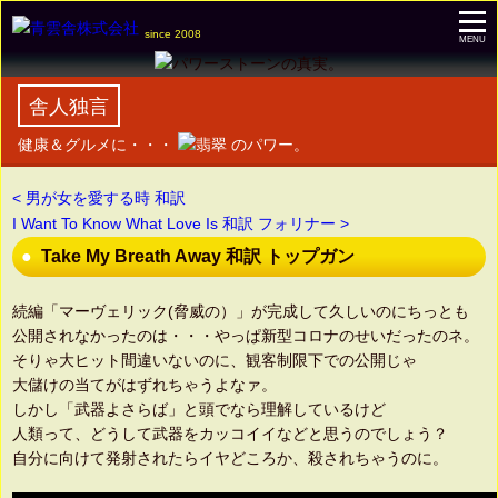
since 2008
MENU
舎人独言
健康＆グルメに・・・
のパワー。
< 男が女を愛する時 和訳
I Want To Know What Love Is 和訳 フォリナー >
Take My Breath Away 和訳 トップガン
続編「マーヴェリック(脅威の）」が完成して久しいのにちっとも
公開されなかったのは・・・やっぱ新型コロナのせいだったのネ。
そりゃ大ヒット間違いないのに、観客制限下での公開じゃ
大儲けの当てがはずれちゃうよなァ。
しかし「武器よさらば」と頭でなら理解しているけど
人類って、どうして武器をカッコイイなどと思うのでしょう？
自分に向けて発射されたらイヤどころか、殺されちゃうのに。