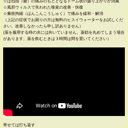
☆ばね指（腱）の痛みのもととなるドーム状の盛り上がりが消滅
☆風邪ウィルスで失われた嗅覚の改善・快復
☆瘢痕拘縮（はんこんこうしゅく）で痛みを緩和・解消
（上記の症状でお困りの方は無料のヒスイウォーターをお試しくだ
さい。改善しなかったら申し訳ありません）
(薬を服用する時の水には向いていません。薬効を丸めてしまう場合
があります。薬を飲むときは３時間は間を置いてください）
寄せては打ち返す