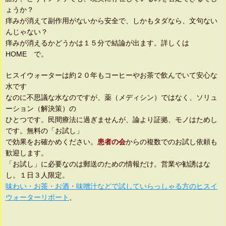
ょうか？
痒みが消えて副作用がないから安全で、しかもタダなら、文句ない
んじゃない？
痒みが消えるかどうかは１５分で結論が出ます。詳しくは
HOME で。
ヒスイウォーターは約２０年もコーヒーやお茶で飲んでいて安心な
水です
なのに不思議な水なのですが、薬（メディシン）ではなく、ソリュ
ーション（解決策）の
ひとつです。民間療法に過ぎませんが、論より証拠、モノはためし
です。無料の「お試し」
で効果をお確かめください。
患者の会
からの複数でのお試し依頼も
歓迎します。
「お試し」に必要なのは郵送のための情報だけ。営業や勧誘はな
し。１日３人限定。
味わい・お茶・お酒・味噌汁などで試していらっしゃる方のヒスイ
ウォーターリポート
、