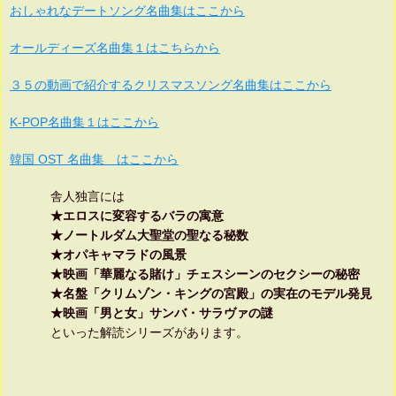
おしゃれなデートソング名曲集はここから
オールディーズ名曲集１はこちらから
３５の動画で紹介するクリスマスソング名曲集はここから
K-POP名曲集１はここから
韓国 OST 名曲集 はここから
舎人独言には
★エロスに変容するバラの寓意
★ノートルダム大聖堂の聖なる秘数
★オパキャマラドの風景
★映画「華麗なる賭け」チェスシーンのセクシーの秘密
★名盤「クリムゾン・キングの宮殿」の実在のモデル発見
★映画「男と女」サンバ・サラヴァの謎
といった解読シリーズがあります。