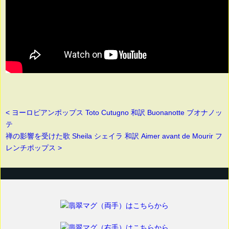
< ヨーロピアンポップス Toto Cutugno 和訳 Buonanotte ブオナノッ
テ
禅の影響を受けた歌 Sheila シェイラ 和訳 Aimer avant de Mourir フ
レンチポップス >