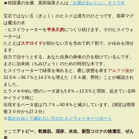
★韓国通の女優、黒田福美さんは
「お茶がおいしい」そうです
宝石ではない玉（ぎょく）のヒスイは漢方のひとつです。翡翠マグ
は魔法の水
・ヒスイウォーターを
半永久的
につくり続けます。そのヒスイウォ
ーターは
たとえば
ステロイド
が効かない方を含めて約７割で、かゆみを消せ
ます。
自力で治そうとする、あなた自身の身体の力を助けているんです。
まさに治未病（ちみびょう）のための特別な水です。
ヒスイウォーターで緑茶を淹れると、癒し状態を表す
アルファ波
が
22.5％→36.7％と14.2％も増えた（５４歳、男性）ことが確認され
ました。
ヒラメキやめい想のシータ波も5.8％→12.5％と増加、起きている時
やイライラ時に
出現するベータ波は71.7％→50.8％と減少しています。(測定は喫茶
後３０分から計２分）
☆
肌がかゆくて眠れない方のヒスイウォーターリポート
そこで
アトピー、乾燥肌、湿疹、水虫、新型コロナの後遺症、ぜん
息、