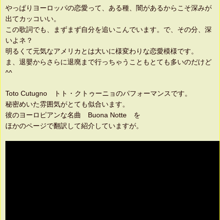
やっぱりヨーロッパの恋愛って、ある種、闇があるからこそ深みが
出てカッコいい。
この歌詞でも、まずまず自分を追いこんでいます。で、その分、深
いよネ？
明るくて元気なアメリカとは大いに様変わりな恋愛模様です。
ま、退嬰からさらに退廃まで行っちゃうこともとても多いのだけど
^^
Toto Cutugno トト・クトゥーニョのパフォーマンスです。
秘密めいた雰囲気がとても似合います。
彼のヨーロピアンな名曲 Buona Notte を
ほかのページで翻訳して紹介していますが。