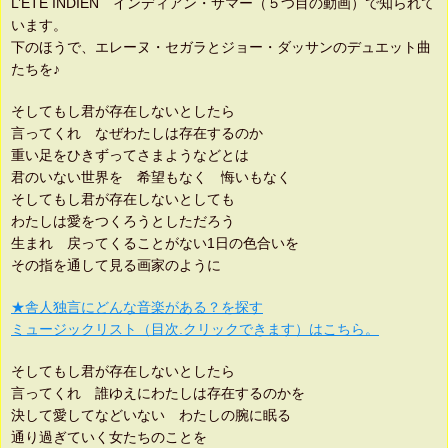
L’ETE INDIEN インディアン・サマー（５つ目の動画）で知られて
います。
下のほうで、エレーヌ・セガラとジョー・ダッサンのデュエット曲
たちを♪
そしてもし君が存在しないとしたら
言ってくれ なぜわたしは存在するのか
重い足をひきずってさまようなどとは
君のいない世界を 希望もなく 悔いもなく
そしてもし君が存在しないとしても
わたしは愛をつくろうとしただろう
生まれ 戻ってくることがない1日の色合いを
その指を通して見る画家のように
★舎人独言にどんな音楽がある？を探す
ミュージックリスト（目次.クリックできます）はこちら。
そしてもし君が存在しないとしたら
言ってくれ 誰ゆえにわたしは存在するのかを
決して愛してなどいない わたしの腕に眠る
通り過ぎていく女たちのことを