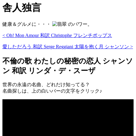
舎人独言
健康＆グルメに・・・
のパワー。
< Oh! Mon Amour 和訳 Christophe フレンチポップス
愛しただろう 和訳 Serge Reggiani 太陽を抱く月 シャンソン >
不倫の歌 わたしの秘密の恋人 シャンソ
ン 和訳 リンダ・デ・スーザ
世界の永遠の名曲、どれだけ知ってる？
名曲探しは、上の白いバーの文字をクリック♪