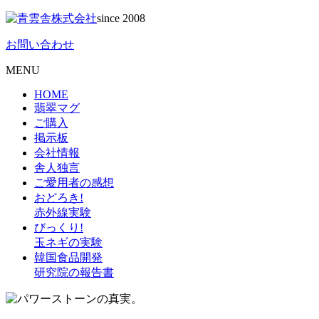
since 2008
お問い合わせ
MENU
HOME
翡翠マグ
ご購入
掲示板
会社情報
舎人独言
ご愛用者の感想
おどろき!
赤外線実験
びっくり!
玉ネギの実験
韓国食品開発
研究院の報告書