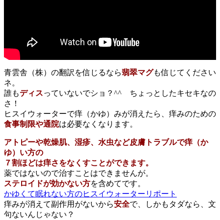
青雲舎（株）の翻訳を信じるなら
翡翠マグ
も信じてください
ネ。
誰も
ディス
っていないでショ？^^ ちょっとしたキセキなの
さ！
ヒスイウォーターで痒（かゆ）みが消えたら、痒みのための
食事制限や通院
は必要なくなります。
アトピーや乾燥肌、湿疹、水虫など皮膚トラブルで痒（か
ゆ）い方の
７割ほどは痒さをなくすことができます。
薬ではないので治すことはできませんが。
ステロイドが効かない方
を含めてです。
かゆくて眠れない方のヒスイウォーターリポート
痒みが消えて副作用がないから
安全
で、しかもタダなら、文
句ないんじゃない？