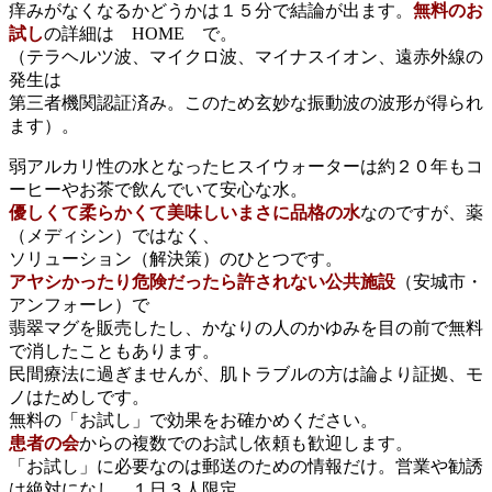
痒みがなくなるかどうかは１５分で結論が出ます。
無料のお
試し
の詳細は HOME で。
（テラヘルツ波、マイクロ波、マイナスイオン、遠赤外線の
発生は
第三者機関認証済み。このため玄妙な振動波の波形が得られ
ます）。
弱アルカリ性の水となったヒスイウォーターは約２０年もコ
ーヒーやお茶で飲んでいて安心な水。
優しくて柔らかくて美味しいまさに品格の水
なのですが、薬
（メディシン）ではなく、
ソリューション（解決策）のひとつです。
アヤシかったり危険だったら許されない公共施設
（安城市・
アンフォーレ）で
翡翠マグを販売したし、かなりの人のかゆみを目の前で無料
で消したこともあります。
民間療法に過ぎませんが、肌トラブルの方は論より証拠、モ
ノはためしです。
無料の「お試し」で効果をお確かめください。
患者の会
からの複数でのお試し依頼も歓迎します。
「お試し」に必要なのは郵送のための情報だけ。営業や勧誘
は絶対になし。１日３人限定。