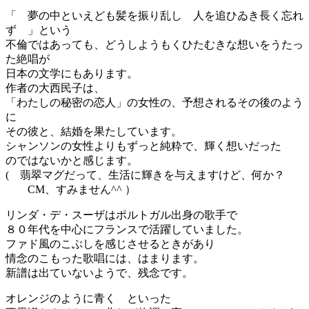
「 夢の中といえども髪を振り乱し 人を追ひゐき長く忘れ
ず 」という
不倫ではあっても、どうしようもくひたむきな想いをうたっ
た絶唱が
日本の文学にもあります。
作者の大西民子は、
「わたしの秘密の恋人」の女性の、予想されるその後のよう
に
その彼と、結婚を果たしています。
シャンソンの女性よりもずっと純粋で、輝く想いだった
のではないかと感じます。
( 翡翠マグだって、生活に輝きを与えますけど、何か？
CM、すみません^^ ）
リンダ・デ・スーザはポルトガル出身の歌手で
８０年代を中心にフランスで活躍していました。
ファド風のこぶしを感じさせるときがあり
情念のこもった歌唱には、はまります。
新譜は出ていないようで、残念です。
オレンジのように青く といった