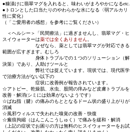
●糠漬けに翡翠マグを入れると、味わいがまろやかになるetc.
●トロンとした口当たりのやわらかな水になる〈弱アルカリ
性に変化）
（「ご愛用者の感想」を参考にご覧ください）
＜ヘルシー＞「民間療法」に過ぎませんし、翡翠マグ・ヒ
スイウォーターは
薬では全くありません
。
なぜなら、薬としては翡翠マグが対応できる
範囲が広すぎます。むしろ
身体トラブルでの１つのソリューション（解
決策）であり、人助けツールと
弊社では捉えています。現状では、現代医学
で治療方法がない以下の
症状に改善例が報告されています。
☆アトピー、乾燥肌、水虫、股間の痒みなど皮膚トラブルを
改善・解消(シミには効果がないようです）
☆ばね指（腱）の痛みのもととなるドーム状の盛り上がりが
消滅
☆風邪ウィルスで失われた嗅覚の改善・快復
☆瘢痕拘縮（はんこんこうしゅく）で痛みを緩和・解消
（上記の症状でお困りの方は無料のヒスイウォーターをお試