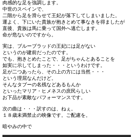
肉感的な足を強調します。
中世のスペインで、
二階から足を滑らせて王妃が落下してしまいました。
運よく、下にいた貴族が抱きとめて事なきを得ましたが
直後、貴族は馬に乗って国外へ逃亡します。
命が危ないのですから。
実は、ブルーブラッドの王妃には足がない
というのが建前だったのです。
でも、抱きとめたことで、足がちゃんとあることを
如実に示してしまった・・・というわけです。
足が二つあったら、その上の方には当然・・・
という理屈なんだけど。
そんなタブーの名残などあるもんか
といったマリア・ヒメネスの庶民らしい
お下品が素敵なパフォーマンスです。
次の曲は・・・訳すのは、ねぇ。
１８歳未満禁止の映像です。ご配慮を。
暗やみの中で