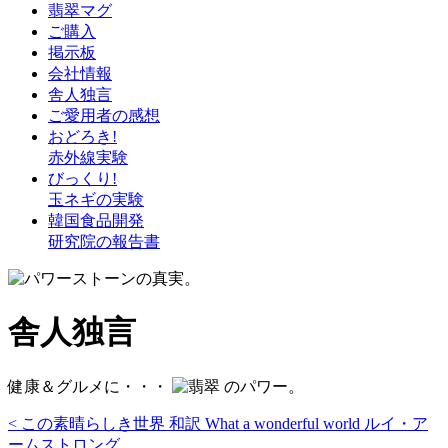
翡翠マグ
ご購入
掲示板
会社情報
舎人独言
ご愛用者の感想
おどろき!
赤外線実験
びっくり!
玉ネギの実験
韓国食品開発
研究院の報告書
舎人独言
健康＆グルメに・・・
のパワー。
< この素晴らしき世界 和訳 What a wonderful world ルイ・ア
ームストロング