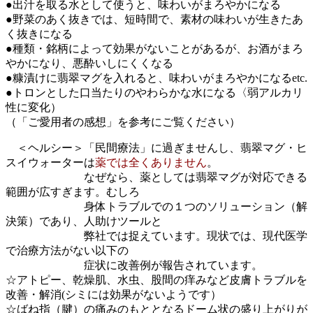
●出汁を取る水として使うと、味わいがまろやかになる
●野菜のあく抜きでは、短時間で、素材の味わいが生きたあ
く抜きになる
●種類・銘柄によって効果がないことがあるが、お酒がまろ
やかになり、悪酔いしにくくなる
●糠漬けに翡翠マグを入れると、味わいがまろやかになるetc.
●トロンとした口当たりのやわらかな水になる〈弱アルカリ
性に変化）
（「ご愛用者の感想」を参考にご覧ください）
＜ヘルシー＞「民間療法」に過ぎませんし、翡翠マグ・ヒ
スイウォーターは
薬では全くありません
。
なぜなら、薬としては翡翠マグが対応できる
範囲が広すぎます。むしろ
身体トラブルでの１つのソリューション（解
決策）であり、人助けツールと
弊社では捉えています。現状では、現代医学
で治療方法がない以下の
症状に改善例が報告されています。
☆アトピー、乾燥肌、水虫、股間の痒みなど皮膚トラブルを
改善・解消(シミには効果がないようです）
☆ばね指（腱）の痛みのもととなるドーム状の盛り上がりが