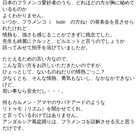
日本のフラメンコ愛好者のうち、どれほどの方が胸に秘めて
いるものか
よくわかりません。
いつか、フラメンコ（ baile の方ね）の発表会を見させら
れたけれど
情熱も、強さも感じることができずに残念でした。
先生も綺麗にクルッと、ピルエットと言うのでしょうか
回ってみせて拍手を浴びていましたが。
たとえるための言い方なので、
こんな言い方をお許しいただきたいのですが
ひょっとして、ないものねだりの情熱ごっこ？
少なくとも、そんな情熱、勇気もないし、なかなかできない
けど、
習い事なら安全だし・・・。
何もカルメン・アマヤのサパテアードのような
リトゥモ（リズム）を聞かせてくれ、
と言っているわけではありません。
アンダルシア風盆踊りは、フラメンコを誤解させる元と思う
だけです。