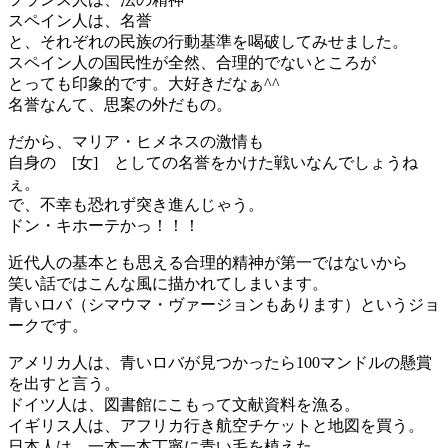
スペイン人は、名誉
と、それぞれの民族の行動基準を喝破してみせました。
スペイン人の国民性が全然、合理的でないところが
とっても印象的です。大好きだなぁ^^
名誉なんて、思案の外だもの。
だから、マリア・ヒメネスの激情も
自身の [女] としての名誉をかけた戦いなんでしょうね
ぇ。
で、不幸も恐れず突き進んじゃう。
ドン・キホーテかっ！！！
近代人の基本とも思える合理的精神が第一ではないから
笑い話ではこんな風に描かれてしまいます。
青いロバ（シマウマ・ヴァージョンもあります）というジョ
ークです。
アメリカ人は、青いロバが見つかったら100マンドルの懸賞
を出すと言う。
ドイツ人は、図書館にこもって文献資料を漁る。
イギリス人は、アフリカ行き航空チケットと地図を買う。
日本人は、一本一本丁寧に青い毛を植えた。