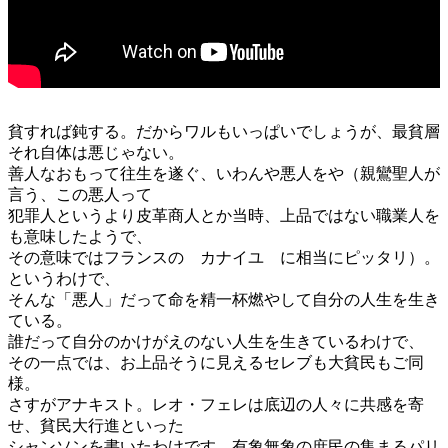
貧すれば鈍する。だからワルもいっぱいでしょうが、最貧層
それ自体は悪じゃない。
善人なおもって往生を遂ぐ、いわんや悪人をや（親鸞聖人が
言う、この悪人って
犯罪人というより皮革商人とか当時、上品ではない職業人を
も意味したようで、
その意味ではフランスの カナイユ に相当にピッタリ）。
というわけで、
そんな「悪人」だって命を精一杯燃やして自分の人生を生き
ている。
誰だって自分のかけがえのない人生を生きているわけで、
その一点では、お上品そうに見えるセレブも大貧民もご同
様。
さすがアナキスト。レオ・フェレは底辺の人々に共感を寄
せ、貧民大行進といった
シャンソンを書いたわけです。有象無象の庶民の集まるパリ