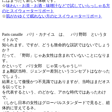
にはまったく新しい体験です。
☆
味わい・お茶・お酒・味噌汁などで試していらっしゃる方
のヒスイウォーターリポート
☆
肌がかゆくて眠れない方のヒスイウォーターリポート
Paris canaille パリ・カナイユ は、 パリ野郎 というタ
イトルで
知られます。ですが、どうも致命的な誤訳ではないでしょう
か？
だって、「野郎」じゃあ女性は含まれていないことになりま
す。
かといって パリ女郎 じゃ笑っちゃうし^^
まぁ翻訳当時、ジェンダー差別というコンセプトはなかった
でしょう。
結果として傲慢かつ不見識ではありますが、当時はまだオス
を以ってヒト
を代表するという、のどかな、アホな時代ではあったわけ
で。
（しかし日本の女性はグローバルスタンダードで見ると、総
体的に甘えてるネ。