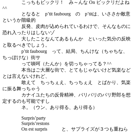
こっちもビックリ！ み～んな On ビックリだよね
^^
となると p’tit faubourg の p’titは、いささか敵意
というか階級的
反発、皮肉が込められているわけで、そんなものに
恐れ入ったりはしないゾ
大したことなんてあるもんか といった気分の反映
と取るべきでしょう。
p’tit faubourg って、結局、ちんけな（ちゃちな、
ちっぽけな）街サ
って啖呵（たんか）を切っちゃってる？^^
本当はご大層な街で、とてもじゃないけど気楽など
とは言えないけれど、
敢えて ちっちぇえ、ちっちぇえ とばかり、気楽
に振る舞っちゃう
カナイユたちの反骨精神、バリバリのパリ野郎を想
定するのも可能ですし
ネ。（ウン、あり得る、あり得る）
Surpris’party
Surpris’restons
On est surpris と、サプライズが３つも重ねら