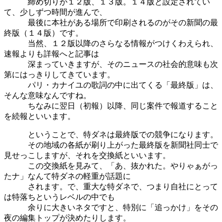
締め切りが１２版、１３版。１４版と設定されてい
て、少しずつ時間が進んで、
最後に本社がある場所で印刷されるのがその新聞の最
終版（１４版）です。
当然、１２版以降のさらなる情報がつけくわえられ、
速報よりも詳報へと記事は
深まっていきますが、そのニュースの社会的意味も次
第にはっきりしてきています。
パリ・カナイユの歌詞の中に出てくる「最終版」は、
そんな意味なんですね。
ちなみに翌日（初報）以降、同じ案件で報道すること
を続報といいます。
ということで、特ダネは最終版での競争になります。
その地域の各紙が刷り上がった最終版を新聞社同士で
見せっこしますが、それを交換紙といいます。
この交換紙を見みて、「あ、抜かれた。やりゃぁがっ
たナ」なんて特ダネの軽重が話題に
されます。で、重大な特ダネで、つまり自社にとって
は特落ちというレベルの中でも
余りに大きいネタですと、特別に「追っかけ」をその
夜の編集トップが決めたりします。