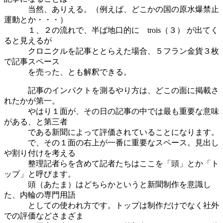
当然、ありえる。（例えば、どこかの国の原水爆禁止
運動とか・・・）
１、２の流れで、半ば地口的に trois（３） が出てく
ると見えるが
クロニクルを記事ととらえた場合、５フラン金貨３枚
で記事スペース
を売った、とも解釈できる。
記事のインパクトを測るやり方は、どこの面に掲載さ
れたかが第一。
やはり１面が、その日の記事の中では最も重要な意味
がある、と第三者
である新聞によって評価されていることになります。
で、その１面の右上が一番に重要なスペース。見出し
や割り付けを考える
整理記者らを含めて記者たちはここを「頭」とか「ト
ップ」と呼びます。
頭（あたま）はどちらかというと新聞制作を意識し
た、内輪の専門用語
としての使われ方です。トップは制作だけでなく社外
での評価などさまざま