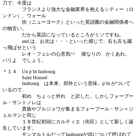
刀で、今度は
フランスより強大な金融業界を抱えるシティー（ロ
ンドン）、ウォール
街（ニューヨーク）といった英語圏の金融関係者へ
の物言い。
だから英語になっているところがミソですね。
and は、お次は・・・といった感じで、右も左も蹴
っ飛ばせという
レオ・フェレの心意気^^ 彼なりの かくあれ、
パリよ でしょう。
＊１４ Un p’tit faubourg
Saint Honoré
faubourg は本来、郊外という意味。p’tit がついて
いるので、
初め ちょっと外れ と訳した。しかしフォーブー
ル・サントノレは
貴族やブルジョワが集まるフォーブール・サン＝ジ
ェルマンと同じ
１８世紀初頭にカルティエ（街区）として新しく誕
生しています。
モンマルトルだってfaubourgが頭について呼ばれて