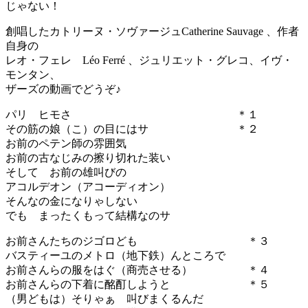
じゃない！
創唱したカトリーヌ・ソヴァージュCatherine Sauvage 、作者
自身の
レオ・フェレ Léo Ferré 、ジュリエット・グレコ、イヴ・
モンタン、
ザーズの動画でどうぞ♪
パリ ヒモさ ＊１
その筋の娘（こ）の目にはサ ＊２
お前のペテン師の雰囲気
お前の古なじみの擦り切れた装い
そして お前の雄叫びの
アコルデオン（アコーディオン）
そんなの金になりゃしない
でも まったくもって結構なのサ
お前さんたちのジゴロども ＊３
バスティーユのメトロ（地下鉄）んところで
お前さんらの服をはぐ（商売させる） ＊４
お前さんらの下着に酩酊しようと ＊５
（男どもは）そりゃぁ 叫びまくるんだ