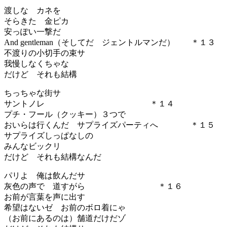
渡しな カネを
そらきた 金ピカ
安っぽい一撃だ
And gentleman（そしてだ ジェントルマンだ） ＊１３
不渡りの小切手の束サ
我慢しなくちゃな
だけど それも結構
ちっちゃな街サ
サントノレ ＊１４
プチ・フール（クッキー）３つで
おいらは行くんだ サプライズパーティへ ＊１５
サプライズしっぱなしの
みんなビックリ
だけど それも結構なんだ
パリよ 俺は飲んだサ
灰色の声で 道すがら ＊１６
お前が言葉を声に出す
希望はないゼ お前のボロ着にゃ
（お前にあるのは）舗道だけだゾ