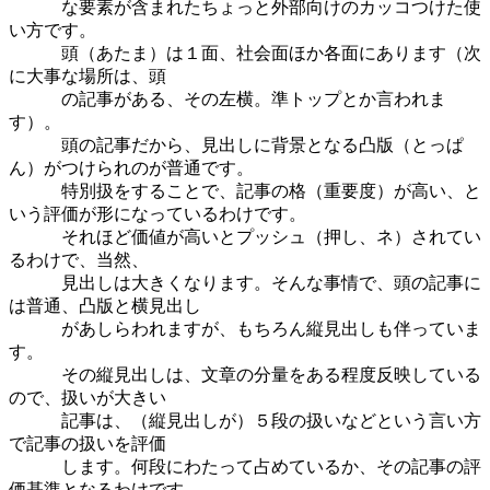
な要素が含まれたちょっと外部向けのカッコつけた使
い方です。
頭（あたま）は１面、社会面ほか各面にあります（次
に大事な場所は、頭
の記事がある、その左横。準トップとか言われま
す）。
頭の記事だから、見出しに背景となる凸版（とっぱ
ん）がつけられのが普通です。
特別扱をすることで、記事の格（重要度）が高い、と
いう評価が形になっているわけです。
それほど価値が高いとプッシュ（押し、ネ）されてい
るわけで、当然、
見出しは大きくなります。そんな事情で、頭の記事に
は普通、凸版と横見出し
があしらわれますが、もちろん縦見出しも伴っていま
す。
その縦見出しは、文章の分量をある程度反映している
ので、扱いが大きい
記事は、（縦見出しが）５段の扱いなどという言い方
で記事の扱いを評価
します。何段にわたって占めているか、その記事の評
価基準となるわけです。