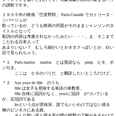
の讃歌ですネ。
１９５５年の映画「巴里野郎」 Paris-Canaille でカトリーヌ・
ソバージュが
歌っているが、どうも映画の邦題がそのままシャンソンのタ
イトルとなって
歌詞の内容は考慮されなかったみたい・・・。ま、そこまで
こだわる日本人って
あまりいない？ むしろ細かいとかオタクっぽいとか、白い
目で見られちゃう。
＊１ Paris marlou marlou とは英語なら pimp、ヒモ、ポ
ン引き。
ここは ヒモのパリだ と翻訳したいところだけど。
＊２ Aux yeux de fille のうち、
fille は女子を意味する単語の単数形。
fille 自体に冠詞がなく、yeuxに冠詞 がついている
が、定冠詞である
lesという点が意味深。誰でもいいわけではない或る
種のビジネスにある娘。
そんな歌い手と聴き手の間の暗黙の了解があるわけで