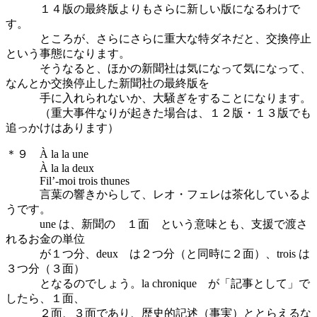
１４版の最終版よりもさらに新しい版になるわけで
す。
ところが、さらにさらに重大な特ダネだと、交換停止
という事態になります。
そうなると、ほかの新聞社は気になって気になって、
なんとか交換停止した新聞社の最終版を
手に入れられないか、大騒ぎをすることになります。
（重大事件なりが起きた場合は、１２版・１３版でも
追っかけはあります）
＊９ À la la une
À la la deux
Fil’-moi trois thunes
言葉の響きからして、レオ・フェレは茶化しているよ
うです。
une は、新聞の １面 という意味とも、支援で渡さ
れるお金の単位
が１つ分、deux は２つ分（と同時に２面）、trois は
３つ分（３面）
となるのでしょう。la chronique が「記事として」で
したら、１面、
２面、３面であり、歴史的記述（事実）ととらえるな