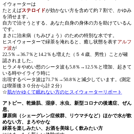
イウォーターは
たとえば
ステロイド
が効かない方を含めて約７割で、かゆみ
を消せます。
自力で治そうとする、あなた自身の身体の力を助けているん
です。
まさに治未病（ちみびょう）のための特別な水です。
ヒスイウォーターで緑茶を淹れると、癒し状態を表す
アルフ
ァ波
が
22.5％→36.7％と14.2％も増えた（５４歳、男性）ことが確
認されました。
ヒラメキやめい想のシータ波も5.8％→12.5％と増加、起きて
いる時やイライラ時に
出現するベータ波は71.7％→50.8％と減少しています。(測定
は喫茶後３０分から計２分）
☆
肌がかゆくて眠れない方のヒスイウォーターリポート
アトピー、乾燥肌、湿疹、水虫、新型コロナの後遺症、ぜん
息、
膠原病（シェーグレン症候群、リウマチなど）ほかで水が飲
めない方、まろやかな
緑茶を楽しみたい、お酒を美味しく飲みたい方