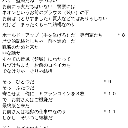
パリ 盗賊だね 手の早い
お前にゃ友だちはいない 警察には
ネオンというお前のブラウス（装い）の下
お前は（とりすました）賢人などではありゃしない
だけど まったくもって結構なのサ
ホールド・アップ（手を挙げろ）だ 専門家たち ＊８
歴史的記述としちゃ 前へ進め だ
戦略のためと来た
罪な話サ
すべての音域（領域）にわたって
片づけちまえ お前のコペイカを
でなけりゃ そりゃ結構
そら ひとつだ ＊９
そら ふたつだ
寄こせよ 俺に ５フランコインを３枚 ＊１０
で、お前さんはご機嫌だ
最終版と来た
お前さんは地獄の仕事中なのサ ＊１１
しかし そいつも結構だ