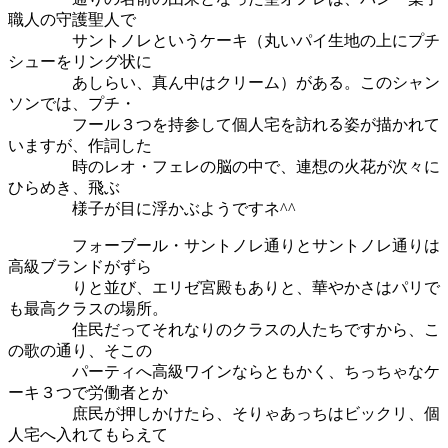
職人の守護聖人で
サントノレというケーキ（丸いパイ生地の上にプチ
シューをリング状に
あしらい、真ん中はクリーム）がある。このシャン
ソンでは、プチ・
フール３つを持参して個人宅を訪れる姿が描かれて
いますが、作詞した
時のレオ・フェレの脳の中で、連想の火花が次々に
ひらめき、飛ぶ
様子が目に浮かぶようですネ^^
フォーブール・サントノレ通りとサントノレ通りは
高級ブランドがずら
りと並び、エリゼ宮殿もありと、華やかさはパリで
も最高クラスの場所。
住民だってそれなりのクラスの人たちですから、こ
の歌の通り、そこの
パーティへ高級ワインならともかく、ちっちゃなケ
ーキ３つで労働者とか
庶民が押しかけたら、そりゃあっちはビックリ、個
人宅へ入れてもらえて