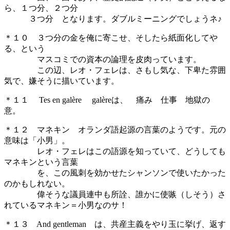
ら、１つ分、２つ分
３つ分 となります。ダブルミーニングでしょうネ♪
＊１０ ３つ分の金を俺に寄こせ、そしたら紙面化してや
る、という
マスコミでの資本の論理を皮肉っています。
この辺、レオ・フェレは、さもし気な、下卑た雰囲
気で、嫌そうに描いています。
＊１１ Tes en galère galèreは、 痛み 仕事 地獄の
意。
＊１２ マネキン オランダ語起源の言葉のようです。元の
意味は「小男」。
レオ・フェレはこの語源を知っていて、どうしても
マネキンという言葉
を、この風刺を効かせたシャンソンで使いたかった
のかもしれない。
偉そうな議員連中も所詮、誰かに使嗾（しそう）さ
れているマネキン＝小男なのサ！
＊１３ And gentleman は、共産主義をやり玉に挙げ、返す