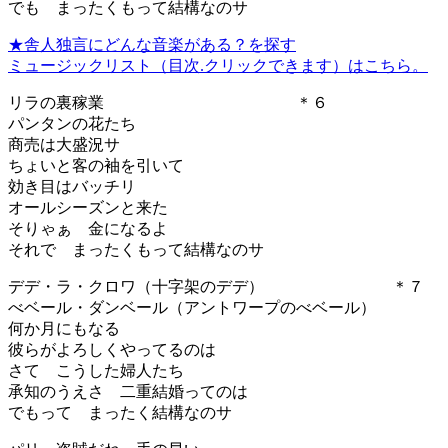
でも まったくもって結構なのサ
★舎人独言にどんな音楽がある？を探す
ミュージックリスト（目次.クリックできます）はこちら。
リラの裏稼業 ＊６
パンタンの花たち
商売は大盛況サ
ちょいと客の袖を引いて
効き目はバッチリ
オールシーズンと来た
そりゃぁ 金になるよ
それで まったくもって結構なのサ
デデ・ラ・クロワ（十字架のデデ） ＊７
べベール・ダンベール（アントワープのべベール）
何か月にもなる
彼らがよろしくやってるのは
さて こうした婦人たち
承知のうえさ 二重結婚ってのは
でもって まったく結構なのサ