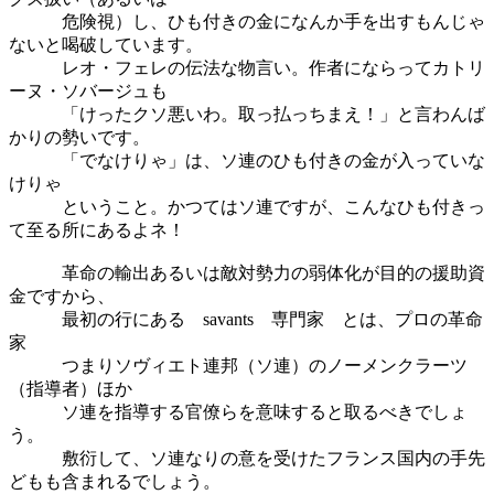
危険視）し、ひも付きの金になんか手を出すもんじゃ
ないと喝破しています。
レオ・フェレの伝法な物言い。作者にならってカトリ
ーヌ・ソバージュも
「けったクソ悪いわ。取っ払っちまえ！」と言わんば
かりの勢いです。
「でなけりゃ」は、ソ連のひも付きの金が入っていな
けりゃ
ということ。かつてはソ連ですが、こんなひも付きっ
て至る所にあるよネ！
革命の輸出あるいは敵対勢力の弱体化が目的の援助資
金ですから、
最初の行にある savants 専門家 とは、プロの革命
家
つまりソヴィエト連邦（ソ連）のノーメンクラーツ
（指導者）ほか
ソ連を指導する官僚らを意味すると取るべきでしょ
う。
敷衍して、ソ連なりの意を受けたフランス国内の手先
どもも含まれるでしょう。