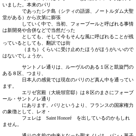
いました。本来のパリ
であったシテ島（シティの語源、ノートルダム大聖
堂がある）から次第に膨張
していく中で、当初、フォーブールと呼ばれる事情
は新開発や合併などで当然だった
としても、そして今もそんな風に呼ばれることが残
っているとしても、翻訳では街
（まち）くらいに受け止めたほうがほうがいいので
はないでしょうか。
サントノレ通りは、ルーヴルのある１区と凱旋門の
ある８区、つまり、
日本人の感覚では現在のパリのど真ん中を通ってい
ます。
エリゼ宮殿（大統領官邸）は８区のまさにフォーブ
ール・サントノレ通り
にあります。パリというより、フランスの国家権力
の象徴として、レオ・
フェレは Saint Honoré を出しているのかもしれ
ません。
通りの名前の由来となった聖オノレは、パン・菓子