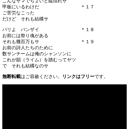
こんなザマでちょいと縦揺れサ
甲板にいるわけだ ＊１７
ご苦労なこった
だけど それも結構サ
パリよ バンザイ ＊１８
お前には祭り魂がある
それも幾百万もサ ＊１９
お前の詩人たちのために
数サンチームは俺のシャンソンに
これが韻（ライム）を踏むってヤツ
で それも結構なのサ
無断転載
はご容赦ください。
リンクはフリー
です。