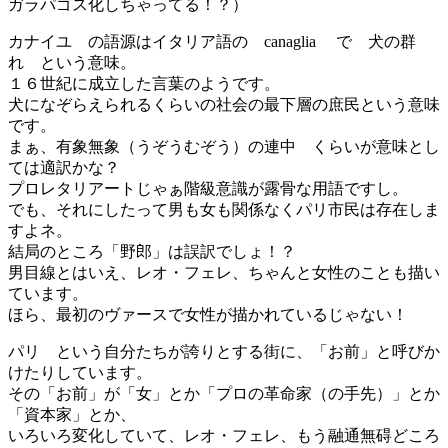
ガラパゴス化しちゃってる！？）
カナイユ の語源はイタリア語の canaglia で 犬の群
れ という意味。
１６世紀に成立した言葉のようです。
犬になぞらえられるくらいの社会の最下層の庶民という意味
です。
まぁ、有象無象（うぞうむぞう）の連中 くらいが意味とし
ては適訳かな？
プロレタリアートじゃぁ階級意識が露骨な用語ですし。
でも、それにしたって男も女も関係なくパリ市民は存在しま
すよネ。
結局のところ「野郎」は誤訳でしょ！？
男目線とはいえ、レオ・フェレ、ちゃんと女性のことも描い
ています。
ほら、最初のヴァースで女性が描かれているじゃない！
パリ という自分たちが誇りとする街に、「お前」と呼びか
けたりしています。
その「お前」が「女」とか「プロの革命家（の手先）」とか
「資本家」とか、
いろいろ変化していて、レオ・フェレ、もう融通無碍どころ