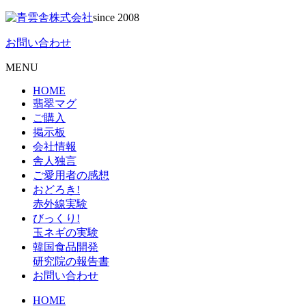
since 2008
お問い合わせ
MENU
HOME
翡翠マグ
ご購入
掲示板
会社情報
舎人独言
ご愛用者の感想
おどろき!
赤外線実験
びっくり!
玉ネギの実験
韓国食品開発
研究院の報告書
お問い合わせ
HOME