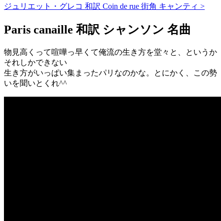
ジュリエット・グレコ 和訳 Coin de rue 街角 キャンティ >
Paris canaille 和訳 シャンソン 名曲
物見高くって喧嘩っ早くて俺流の生き方を堂々と、というか
それしかできない
生き方がいっぱい集まったパリなのかな。とにかく、この勢
いを聞いとくれ^^