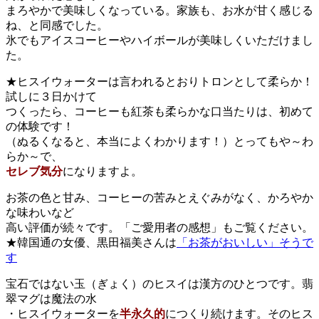
まろやかで美味しくなっている。家族も、お水が甘く感じる
ね、と同感でした。
氷でもアイスコーヒーやハイボールが美味しくいただけまし
た。
★ヒスイウォーターは言われるとおりトロンとして柔らか！
試しに３日かけて
つくったら、コーヒーも紅茶も柔らかな口当たりは、初めて
の体験です！
（ぬるくなると、本当によくわかります！）とってもや～わ
らか～で、
セレブ気分
になりますよ。
お茶の色と甘み、コーヒーの苦みとえぐみがなく、かろやか
な味わいなど
高い評価が続々です。「ご愛用者の感想」もご覧ください。
★韓国通の女優、黒田福美さんは
「お茶がおいしい」そうで
す
宝石ではない玉（ぎょく）のヒスイは漢方のひとつです。翡
翠マグは魔法の水
・ヒスイウォーターを
半永久的
につくり続けます。そのヒス