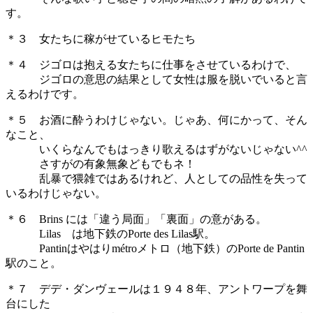
す。
＊３ 女たちに稼がせているヒモたち
＊４ ジゴロは抱える女たちに仕事をさせているわけで、
ジゴロの意思の結果として女性は服を脱いでいると言
えるわけです。
＊５ お酒に酔うわけじゃない。じゃあ、何にかって、そん
なこと、
いくらなんでもはっきり歌えるはずがないじゃない^^
さすがの有象無象どもでもネ！
乱暴で猥雑ではあるけれど、人としての品性を失って
いるわけじゃない。
＊６ Brins には「違う局面」「裏面」の意がある。
Lilas は地下鉄のPorte des Lilas駅。
Pantinはやはりmétroメトロ（地下鉄）のPorte de Pantin
駅のこと。
＊７ デデ・ダンヴェールは１９４８年、アントワープを舞
台にした