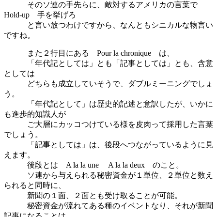
そのソ連の手先らに、敵対するアメリカの言葉で
Hold-up 手を挙げろ
と言い放つわけですから、なんともシニカルな物言い
ですね。
また２行目にある Pour la chronique は、
「年代記としては」とも「記事としては」とも、含意
としては
どちらも成立していそうで、ダブルミーニングでしょ
う。
「年代記として」は歴史的記述と意訳したが、いかに
も進歩的知識人が
ご大層にカッコつけている様を皮肉って採用した言葉
でしょう。
「記事としては」は、後段へつながっているように見
えます。
後段とは A la la une A la la deux のこと。
ソ連から与えられる秘密資金が１単位、２単位と数え
られると同時に、
新聞の１面、２面とも受け取ることが可能。
秘密資金が流れてある種のイベントなり、それが新聞
記事になることは