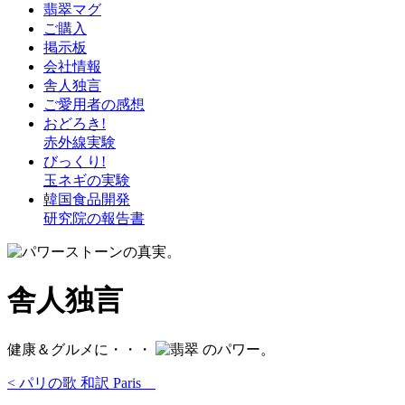
翡翠マグ
ご購入
掲示板
会社情報
舎人独言
ご愛用者の感想
おどろき!
赤外線実験
びっくり!
玉ネギの実験
韓国食品開発
研究院の報告書
舎人独言
健康＆グルメに・・・
のパワー。
< パリの歌 和訳 Paris