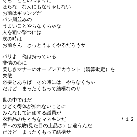
そら とどのつまりだ
ほらな なんにもなりゃしない
お前はギャングだ
パン屑並みの
うまいことやらなくちゃな
人を狙い撃つには
次の時は
お前さん きっとうまくやるだろうサ
パリよ 俺は持っている
非情の心に
美しきマナーのオープンアカウント（清算勘定）を
失敬
必要とあらば その時には やらなくちゃ
だけど まったくもって結構なのサ
世の中ではだ
ひどく得体が知れないことに
みんなして評価する議員が
衣料品のちゃちなマネキンだ ＊１２
手への接吻(見た目の上品さ）は違うんだ
だけど まったくもって結構サ