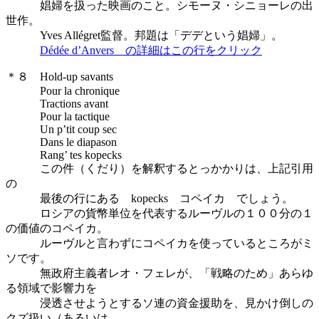
娼婦を扱った映画のこと。シモーヌ・シニョーレの出
世作。
Yves Allégret監督。邦題は「デデという娼婦」。
Dédée d’Anvers の詳細はこの行をクリック
＊８ Hold-up savants
Pour la chronique
Tractions avant
Pour la tactique
Un p’tit coup sec
Dans le diapason
Rang’ tes kopecks
この件（くだり）を解釈するとっかかりは、上記引用
の
最後の行にある kopecks コペイカ でしょう。
ロシアの貨幣単位を代表するルーヴルの１００分の１
の価値のコペイカ。
ルーヴルと言わずにコペイカを使っているところがミ
ソです。
無政府主義者レオ・フェレが、「戦略のため」あらゆ
る領域で影響力を
浸透させようとするソ連の資金援助を、見かけ倒しの
クズ扱い（あるいは