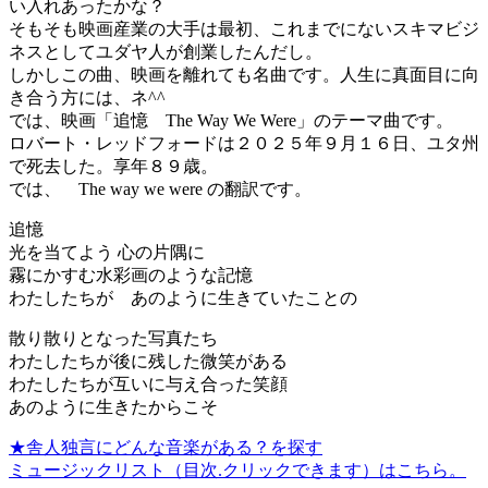
い入れあったかな？
そもそも映画産業の大手は最初、これまでにないスキマビジ
ネスとしてユダヤ人が創業したんだし。
しかしこの曲、映画を離れても名曲です。人生に真面目に向
き合う方には、ネ^^
では、映画「追憶 The Way We Were」のテーマ曲です。
ロバート・レッドフォードは２０２５年９月１６日、ユタ州
で死去した。享年８９歳。
では、 The way we were の翻訳です。
追憶
光を当てよう 心の片隅に
霧にかすむ水彩画のような記憶
わたしたちが あのように生きていたことの
散り散りとなった写真たち
わたしたちが後に残した微笑がある
わたしたちが互いに与え合った笑顔
あのように生きたからこそ
★舎人独言にどんな音楽がある？を探す
ミュージックリスト（目次.クリックできます）はこちら。