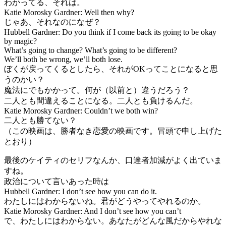
わかってる、それは。
Katie Morosky Gardner: Well then why?
じゃあ、それなのになぜ？
Hubbell Gardner: Do you think if I come back its going to be okay
by magic?
What’s going to change? What’s going to be different?
We’ll both be wrong, we’ll both lose.
ぼくが戻ってくるとしたら、それがOKってことになると思
うのかい？
魔法にでもかかって。何が（以前と）違うだろう？
二人とも間違えることになる。二人とも負けるんだ。
Katie Morosky Gardner: Couldn’t we both win?
二人とも勝てない？
（この映画は、勝者なき恋愛の映画です。冒頭で申し上げた
とおり）
最後のケイティのセリフなんか、口達者加減がよく出ていま
すね。
政治について言いあった時は
Hubbell Gardner: I don’t see how you can do it.
わたしにはわからないね。君がどうやってやれるのか。
Katie Morosky Gardner: And I don’t see how you can’t
で、わたしにはわからない。あなたがどんな風だからやれな