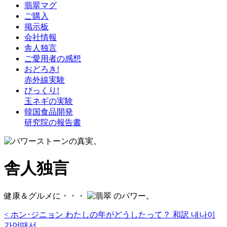
翡翠マグ
ご購入
掲示板
会社情報
舎人独言
ご愛用者の感想
おどろき!
赤外線実験
びっくり!
玉ネギの実験
韓国食品開発
研究院の報告書
舎人独言
健康＆グルメに・・・
のパワー。
< ホン･ジニョン わたしの年がどうしたって？ 和訳 내나이
가어때서