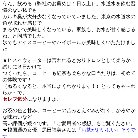
うん、飲める（弊社のお薦めは１日以上）。水道水を飲む習
慣のない私でも
カルキ臭が大分少なくなっていていました。東京の水道水の
角が取れた感じで
まろやかで美味しくなっている。家族も、お水が甘く感じる
ね、と同感でした。
氷でもアイスコーヒーやハイボールが美味しくいただけまし
た。
★ヒスイウォーターは言われるとおりトロンとして柔らか！
試しに３日かけて
つくったら、コーヒーも紅茶も柔らかな口当たりは、初めて
の体験です！
（ぬるくなると、本当によくわかります！）とってもや～わ
らか～で、
セレブ気分
になりますよ。
お茶の色と甘み、コーヒーの苦みとえぐみがなく、かろやか
な味わいなど
高い評価が続々です。「ご愛用者の感想」もご覧ください。
★韓国通の女優、黒田福美さんは
「お茶がおいしい」そうで
す