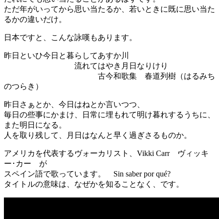
ただ年がいってから思い当たるか、若いときに既に思い当た
るかの違いだけ。
日本ですと、こんな詠嘆もあります。
昨日といひ今日と暮らしてあすか川
流れてはやき月日なりけり
古今和歌集 春道列樹（はるみち
のつらき）
昨日さぁとか、今日はねとか言いつつ、
毎日の些事にかまけ、日常に埋もれて明け暮れするうちに、
また明日になる。
人を取り残して、月日はなんと早く過ぎさるものか。
アメリカを代表するヴォーカリスト、Vikki Carr ヴィッキ
ー･カー が
スペイン語で歌っています。 Sin saber por qué?
タイトルの意味は、なぜかを知ることなく、です。