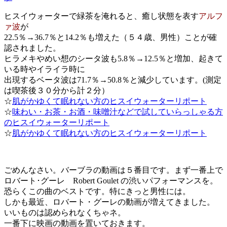
ヒスイウォーターで緑茶を淹れると、癒し状態を表す
アルフ
ァ波
が
22.5％→36.7％と14.2％も増えた（５４歳、男性）ことが確
認されました。
ヒラメキやめい想のシータ波も5.8％→12.5％と増加、起きて
いる時やイライラ時に
出現するベータ波は71.7％→50.8％と減少しています。(測定
は喫茶後３０分から計２分）
☆
肌がかゆくて眠れない方のヒスイウォーターリポート
☆
味わい・お茶・お酒・味噌汁などで試していらっしゃる方
のヒスイウォーターリポート
☆
肌がかゆくて眠れない方のヒスイウォーターリポート
ごめんなさい。バーブラの動画は５番目です。まず一番上で
ロバート･グーレ Robert Goulet の渋いパフォーマンスを。
恐らくこの曲のベストです。特にきっと男性には。
しかも最近、ロバート・グーレの動画が増えてきました。
いいものは認められなくちゃネ。
一番下に映画の動画を置いておきます。