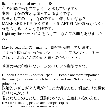
light the corners of my mind を
心の片隅に光を当てよう と訳していますが
案外、ほかの方とは違っているようです。
動詞としての light なのですが、難しいかなぁ？
MAKE BRIGHT 明るくする or START FLAMES 火がつく･
火をつける という意味です。
Light my fire ハートに灯をつけて なんて名曲もありました
ね。
May be beautiful の may は、願望を意味しています。
ちょっと時代がかった訳だと beautifulであれかし ネ^^
これも、みなさんの翻訳と違うみたい・・・。
映画の中の印象的なシーンのセリフを翻訳つきで。
Hubbell Gardner: A political spat? … People are more important
than any god-damned witch hunt. You and me. Not causes, not
principles.
政治的いざこざ？人間がずっと大切なんだ。罰当たりの魔女
狩りなんかより。
君とわたしのことだ。運動じゃない。主義じゃないんだ。
KATIE: Hubbell, people are their principles.