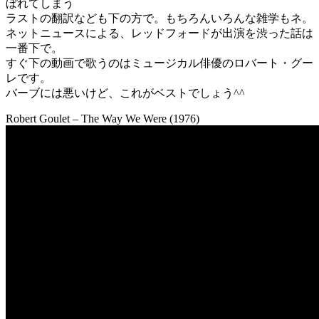
ぼれてしまう
ラストの翻訳なども下の方で。もちろんいろんな雑学もネ。
ネットニュースによる、レッドフォードが出演を渋った話は
一番下で。
すぐ下の動画で歌うのはミュージカル俳優のロバート・グー
レです。
バーブには悪いけど、これがベストでしょう^^
Robert Goulet – The Way We Were (1976)