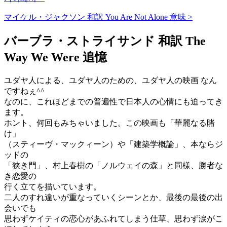
マイケル・ジャクソン 和訳 You Are Not Alone 意味 >
バーブラ・ストライサンド 和訳 The
Way We Were 追憶
ユダヤ人による、ユダヤ人のための、ユダヤ人の映画 なん
ですねぇ^^
なのに、これほどまでの普遍性で日本人の心情にも迫ってき
ます。
ホント、何回もみちゃいました。この映画も「華麗なる賭
け」
（スティーヴ・マックィーン）や「建築学概論」、本ならジ
ッドの
「狭き門」、村上春樹の「ノルウェイの森」と同様、勝者な
き恋愛の
行く立てを描いています。
二人のすれ違いが重なっていくシーンとか、最後の最後の出
会いでも
思わずケイティの恋心があふれてしまう仕草、思わず涙がこ