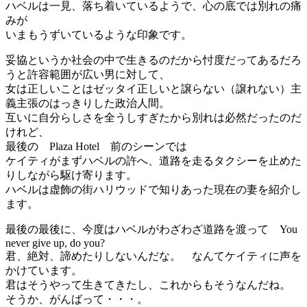
ハベルは一見、落ち着いているようで、心の底では別れの痛
みが
いまもうずいているような印象です。
妥協というか社会の中で生きるのだから忖度だってあるだろ
うと許容範囲が広い男に対して、
女は正しいことはゼッタイ正しいと譲らない（譲れない）主
義主張のはっきりした政治人間。
互いに自分らしさを全うしすぎたから別れは必然だったのだ
けれど、
最後の Plaza Hotel 前のシーンでは
ケイティがまずハベルの許へ、道路を走るタクシーを止めた
りしながら駆け寄ります。
ハベルは虚飾の街ハリウッドで知りあった現在の妻を紹介し
ます。
最後の最後に、今度はハベルがわざわざ道路を渡って You
never give up, do you?
君、絶対、諦めたりしないんだな。 なんてケイティに声を
かけています。
君はそうやって生きてきたし、これからもそうなんだね。
そうか、がんばって・・・。