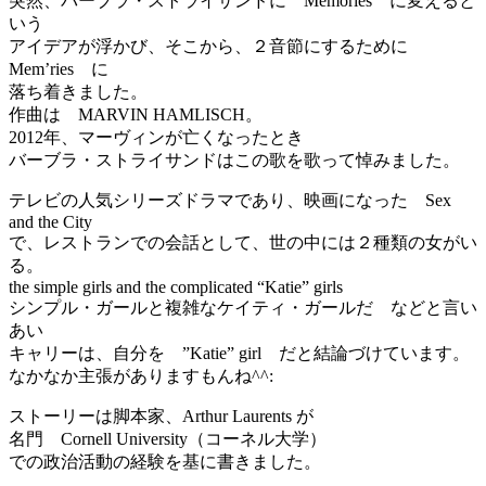
突然、バーブラ・ストライサンドに Memories に変えると
いう
アイデアが浮かび、そこから、２音節にするために
Mem’ries に
落ち着きました。
作曲は MARVIN HAMLISCH。
2012年、マーヴィンが亡くなったとき
バーブラ・ストライサンドはこの歌を歌って悼みました。
テレビの人気シリーズドラマであり、映画になった Sex
and the City
で、レストランでの会話として、世の中には２種類の女がい
る。
the simple girls and the complicated “Katie” girls
シンプル・ガールと複雑なケイティ・ガールだ などと言い
あい
キャリーは、自分を ”Katie” girl だと結論づけています。
なかなか主張がありますもんね^^:
ストーリーは脚本家、Arthur Laurents が
名門 Cornell University（コーネル大学）
での政治活動の経験を基に書きました。