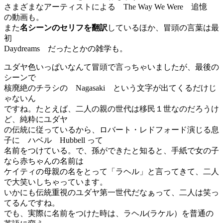
さまざまなアーティストによる The Way We Were 追憶
の動画も。
また
名シーンのセリフを翻訳
しているほか、冒頭の言葉は最
初
Daydreams だったとかの雑学も。
ユダヤ色いっぱいなんて冒頭で言っちゃいましたが、最後の
シーンで
核廃絶のチラシの Nagasaki という文字が出てくるだけじ
ゃないん
ですね。たとえば、二人の親の世代は移民１世なのだろうけ
ど、純粋にユダヤ
の伝統に従っているから、ロバート・レドフォード演じる息
子に ハベル Hubbell って
名前をつけている。で、孫ができたと知ると、手紙で女の子
なら赤ちゃんの名前は
ケイティの母親の名をとって「ラヘル」と言ってきて、二人
で大笑いしちゃっています。
いかにも伝統重視のユダヤ第一世代だなぁって、二人は笑っ
てるんですね。
でも、実際に名前をつけた時は、ラヘル(ラケル）を普通の