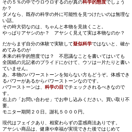
その５％の中でウロウロするのが真の
科学的態度
でしょう
か？
ダメなら、既存の科学の外に可能性を見つけたいのは無理な
い話。
その時大切なのは、ちゃんと本物を見抜くこと。
やっぱりアヤシのか？ アヤシく見えて実は本物なのか？
だからまず自分の体験で実験して
疑似科学
ではないと、確か
めてみるのが
本来の科学的態度では？ 不思議なことを書いてはいても
全国紙の元記者のプライドにかけて、ウソは一片たりと書い
ていません。
あ、本物のパワーストーンを知らない方もどうぞ。体感でき
るパワーがあるからパワーストーンなのです。
パワーストーンは、
科学の目
でチェックされるべきなので
す。
右上の「お問い合わせ」でお申し込みください。買い取り不
要。
モニター期間２０日。謝礼５０００円。
現代はフェイクあり、相変わらずの霊感商法ありです。
アヤシい商品は、健康や幸福が実現できた後ではじめて