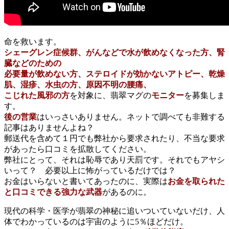
命を救います。
シェーグレン症候群、がんなどで水が飲めなくなった方、腎
臓などのための
必要量が飲めない方、ステロイドが効かないアトピー、乾燥
肌、湿疹、水虫の方、原因不明の腰痛、
こじれた風邪の方
を対象に、翡翠マグの
モニター
を募集しま
す。
後の営業
はいっさいありません。ネットで調べても非難する
記事はありませんよね？
郵送代を含めて１円でも弊社から要求されたり、不当な要求
があったら口コミを拡散してください。
弊社にとって、それは恥辱であり天罰です。それでもアヤシ
いって？ 必要以上に怖がっているだけでは？
お金はいらないと書いてあったのに、実際は
お金を取られた
と口コミできる強力な武器
があるのに。
現代の科学・医学が翡翠の神秘に追いついていないだけ、人
体でわかっているのは宇宙のように5％ほどだけ。