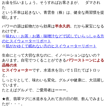
お金を払いましょう。そうすればお客さまが、 ダマされ
た
という不幸は起きない。青雲舎（株）は、健全な商習慣を提
唱します。
パワーの源は鉱物だから効果は
半永久的
。だから家宝になる
わけです。
☆
味わい・お茶・お酒・味噌汁などで試していらっしゃる方
のヒスイウォーターリポート
☆
肌がかゆくて眠れない方のヒスイウォーターリポート
生命にとって大切な水なのに、イノベーションはないの？
あります。自宅でつくることができる
パワーストーンによる
品格の水
ヒスイウォーター
です。水道水を注いで１日たてばトロッ
と、
しっとりとして、味わいも変化。グルメや健康に、大活躍し
ています。
たとえばグルメで、ご愛用者はーーー。
★夜、翡翠マグに水道水を入れて次の日の朝、飲んでみまし
たが・・・。