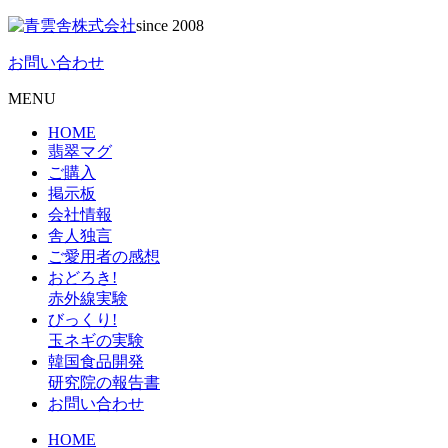
since 2008
お問い合わせ
MENU
HOME
翡翠マグ
ご購入
掲示板
会社情報
舎人独言
ご愛用者の感想
おどろき!
赤外線実験
びっくり!
玉ネギの実験
韓国食品開発
研究院の報告書
お問い合わせ
HOME