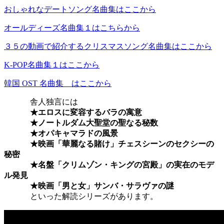
おしゃれなデートソング名曲集はここから
オールディーズ名曲集１はこちらから
３５の動画で紹介するクリスマスソング名曲集はここから
K-POP名曲集１はここから
韓国 OST 名曲集 はここから
舎人独言には
★エロスに変容するバラの寓意
★ノートルダム大聖堂の聖なる秘数
★オパキャマラドの風景
★映画「華麗なる賭け」チェスシーンのセクシーの
秘密
★名盤「クリムゾン・キングの宮殿」の実在のモデ
ル発見
★映画「男と女」サンバ・サラヴァの謎
といった解読シリーズがあります。