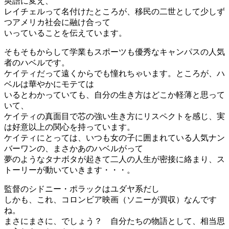
英語に変え、
レイチェルって名付けたところが、移民の二世として少しず
つアメリカ社会に融け合って
いっていることを伝えています。
そもそもからして学業もスポーツも優秀なキャンパスの人気
者のハベルです。
ケイティだって遠くからでも憧れちゃいます。ところが、ハ
ベルは華やかにモテては
いるとわかっていても、自分の生き方はどこか軽薄と思って
いて、
ケイティの真面目で芯の強い生き方にリスペクトを感じ、実
は好意以上の関心を持っています。
ケイティにとっては、いつも女の子に囲まれている人気ナン
バーワンの、まさかあのハベルがって
夢のようなタナボタが起きて二人の人生が密接に絡まり、ス
トーリーが動いていきます・・・。
監督のシドニー・ポラックはユダヤ系だし
しかも、これ、コロンビア映画（ソニーが買収）なんです
ね。
まさにまさに、でしょう？ 自分たちの物語として、相当思