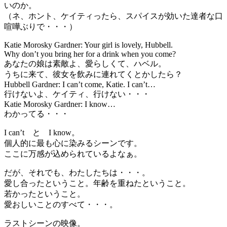
いのか。
（ネ、ホント、ケイティったら、スパイスが効いた達者な口
喧嘩ぶりで・・・）
Katie Morosky Gardner: Your girl is lovely, Hubbell.
Why don’t you bring her for a drink when you come?
あなたの娘は素敵よ、愛らしくて、ハベル。
うちに来て、彼女を飲みに連れてくとかしたら？
Hubbell Gardner: I can’t come, Katie. I can’t…
行けないよ、ケイティ、行けない・・・
Katie Morosky Gardner: I know…
わかってる・・・
I can’t と I know。
個人的に最も心に染みるシーンです。
ここに万感が込められているよなぁ。
だが、それでも、わたしたちは・・・。
愛し合ったということ。年齢を重ねたということ。
若かったということ。
愛おしいことのすべて・・・。
ラストシーンの映像。