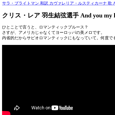
サラ・ブライトマン 和訳 カヴァレリア・ルスティカーナ 歌 Att
クリス・レア 羽生結弦選手 And you my l
ひとことで言うと、ロマンティックブルース？
さすが、アメリカじゃなくてヨーロッパの美メロです。
内省的だからサピオロマンティックにもなっていて。何度で