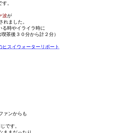
です。
ァ波
が
認されました。
ている時やイライラ時に
定は喫茶後３０分から計２分）
のヒスイウォーターリポート
ず、ファンからも
と同じです。
黒なままだったり