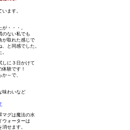
、
ています。
たが・・・。
慣のない私でも
角が取れた感じで
ね、と同感でした。
た。
試しに３日かけて
の体験です！
らか～で、
な味わいなど
す
翠マグは魔法の水
イウォーターは
を消せます。