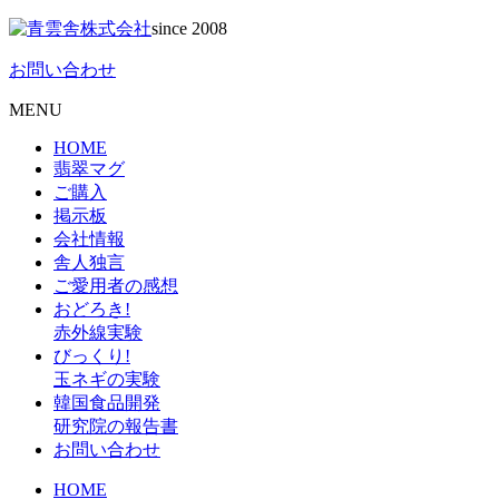
since 2008
お問い合わせ
MENU
HOME
翡翠マグ
ご購入
掲示板
会社情報
舎人独言
ご愛用者の感想
おどろき!
赤外線実験
びっくり!
玉ネギの実験
韓国食品開発
研究院の報告書
お問い合わせ
HOME