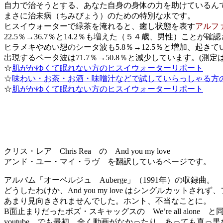
自力で治そうとする、あなた自身の身体の力を助けているん
まさに治未病（ちみびょう）のための特別な水です。
ヒスイウォーターで緑茶を淹れると、癒し状態を表す
アルフ
22.5％→36.7％と14.2％も増えた（５４歳、男性）ことが確
ヒラメキやめい想のシータ波も5.8％→12.5％と増加、起き
出現するベータ波は71.7％→50.8％と減少しています。(測
☆
肌がかゆくて眠れない方のヒスイウォーターリポート
☆
味わい・お茶・お酒・味噌汁などで試していらっしゃる方
☆
肌がかゆくて眠れない方のヒスイウォーターリポート
クリス・レア Chris Rea の And you my love
アンド・ユー・マイ・ラヴ を翻訳しているページです。
アルバム「オーベルジュ Auberge」（1991年）の収録曲。
どうしたわけか、And you my love はシングルカットされ
あまり見向きされませんでした。ホント、不当なことに。
B面止まりだったボズ・スキャッグスの We’re all alone 
youtube でも最初、全く動画がなかったり、あっても真っ