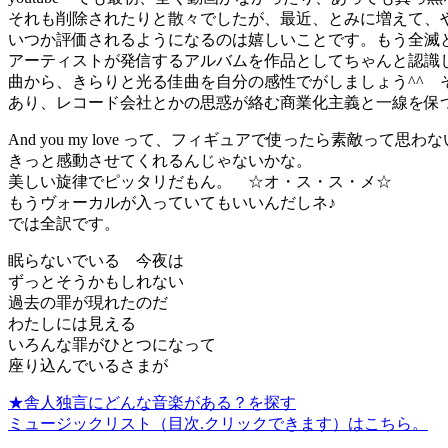
それも削除されたりと散々でしたが、最近、とみに増えて、
いつか評価されるようになるのは嬉しいことです。もう全滅
アーティストが発信するアルバムを作品としてちゃんと認識
曲から、きらりと光る佳曲を自分の感性でがしましょう^^ 
あり、レコード会社とかの思惑が絡む商業化主義と一線を保
And you my love って、フィギュアで使ったら素敵って思わ
きっと感動させてくれるんじゃないかな。
美しい旋律でピッタリだもん。 ☆オ・ス・ス・メ☆
もうヴォーカルが入っていてもいいんだしネ♪
では全訳です。
眠らないでいる 今夜は
ずっとそうかもしれない
過去の罪が現れたのだ
わたしには見える
いろんな罪がひとつになって
座り込んでいるさまが
★舎人独言にどんな音楽がある？を探す
ミュージックリスト（目次.クリックできます）はこちら。