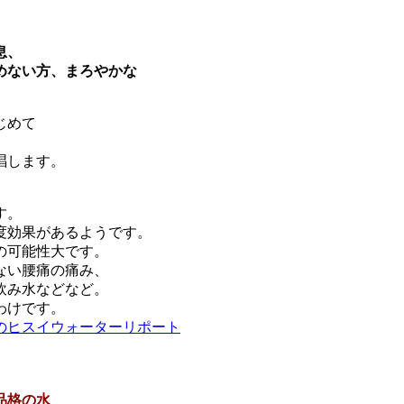
息、
めない方、まろやかな
じめて
た
唱します。
す。
度効果があるようです。
の可能性大です。
ない腰痛の痛み、
飲み水などなど。
わけです。
のヒスイウォーターリポート
品格の水