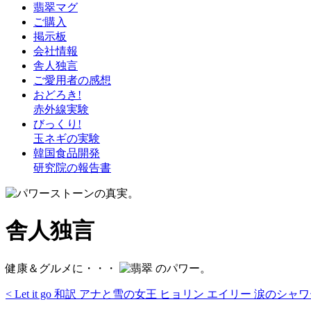
翡翠マグ
ご購入
掲示板
会社情報
舎人独言
ご愛用者の感想
おどろき!
赤外線実験
びっくり!
玉ネギの実験
韓国食品開発
研究院の報告書
舎人独言
健康＆グルメに・・・
のパワー。
< Let it go 和訳 アナと雪の女王 ヒョリン エイリー 涙のシ