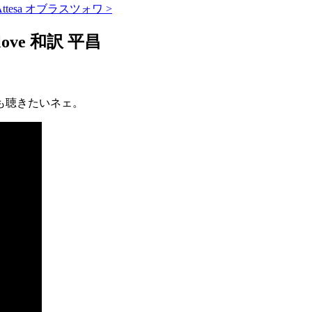
esa オブラスツォワ >
ove 和訳 平昌
も聴きたいネェ。