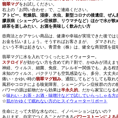
翡翠マグ
をお試しください。
右上の「お問い合わせ」で、ご連絡ください。
アトピー、乾燥肌、湿疹、水虫、新型コロナの後遺症、ぜん
膠原病（シェーグレン症候群、リウマチなど）ほかで水が飲
緑茶を楽しみたい、お酒を美味しく飲みたい方
壺商法とかアヤシい商品は、健康や幸福が実現できた後では
お金を払いましょう。そうすればお客さまが、 ダマされ
という不幸は起きない。青雲舎（株）は、健全な商習慣を提
翡翠マグに水を入れてつくったヒスイウォーター。
ステロイド
が効かない方を含めて約７割で、かゆみが消えま
神経、ウィルス、細菌、免疫、アレルギー関係でも、ある程
未知のウィルス、バクテリアも空気感染なら、多分、大丈夫
痛い・かゆい時の
翡翠マグ頼み
。通院してもどうしても取れ
風邪やコロナによる嗅覚障害、シェーングレン症候群の方の
パワーの源は鉱物だから効果は
半永久的
。だから家宝になる
☆
味わい・お茶・お酒・味噌汁などで試していらっしゃる方
☆
肌がかゆくて眠れない方のヒスイウォーターリポート
生命にとって大切な水なのに、イノベーションはないの？
あります。自宅でつくることができる
パワーストーンによる