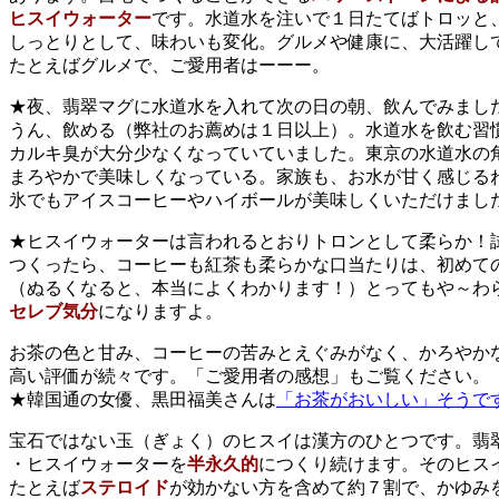
ヒスイウォーター
です。水道水を注いで１日たてばトロッと
しっとりとして、味わいも変化。グルメや健康に、大活躍し
たとえばグルメで、ご愛用者はーーー。
★夜、翡翠マグに水道水を入れて次の日の朝、飲んでみまし
うん、飲める（弊社のお薦めは１日以上）。水道水を飲む習
カルキ臭が大分少なくなっていていました。東京の水道水の
まろやかで美味しくなっている。家族も、お水が甘く感じる
氷でもアイスコーヒーやハイボールが美味しくいただけまし
★ヒスイウォーターは言われるとおりトロンとして柔らか！
つくったら、コーヒーも紅茶も柔らかな口当たりは、初めて
（ぬるくなると、本当によくわかります！）とってもや～わ
セレブ気分
になりますよ。
お茶の色と甘み、コーヒーの苦みとえぐみがなく、かろやか
高い評価が続々です。「ご愛用者の感想」もご覧ください。
★韓国通の女優、黒田福美さんは
「お茶がおいしい」そうで
宝石ではない玉（ぎょく）のヒスイは漢方のひとつです。翡
・ヒスイウォーターを
半永久的
につくり続けます。そのヒス
たとえば
ステロイド
が効かない方を含めて約７割で、かゆみ