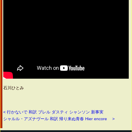
石川ひとみ
< 行かないで 和訳 ブレル ダスティ シャンソン 新事実
シャルル・アズナヴール 和訳 帰り来ぬ青春 Hier encore >