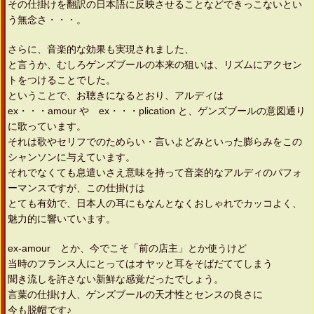
その仕掛けを翻訳の日本語に反映させることなどできっこないとい
う無念さ・・・。
さらに、音楽的な効果も実現されました、
と言うか、むしろゲンズブールの本来の狙いは、リズムにアクセン
トをつけることでした。
ということで、お聴きになるとおり、アルディは
ex・・・amour や ex・・・plication と、ゲンズブールの意図通り
に歌っています。
それは歌やセリフでのためらい・言いよどみといった膨らみをこの
シャンソンに与えています。
それでなくても息遣いさえ意味を持って音楽的なアルディのパフォ
ーマンスですが、この仕掛けは
とても有効で、日本人の耳にもなんとなくおしゃれでカッコよく、
魅力的に響いています。
ex-amour とか、今でこそ「前の店主」とか使うけど
当時のフランス人にとってはオヤッと耳をそばだててしまう
聞き流しを許さない新鮮な感覚だったでしょう。
言葉の仕掛け人、ゲンズブールの天才性とセンスの良さに
今も脱帽です♪