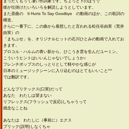
まったくもって凄い作詞家です。ちょっと下のほうで
彼が仕掛けたいろいろを解読しようとしています。
また原曲の It Hurts To Say Goodbye の動画のほか、この歌詞の
構造、
さらに一番下に、この曲から着想したと言われる松任谷由実（荒井
由実）の
「まちぶせ」を、オリジナルヒットの石川ひとみの動画で入れてお
きます。
プロコル・ハルムの青い影から、ひこうき雲を生んだユーミン。
こういうヒントはいいんじゃないでしょうか♪
フレンチポップスのしっとりとして軽やかな感じが
日本のミュージックシーンに入り込むのはとてもいいこと^^
では翻訳です。
どんなプリテックス(口実)だって
あなた わたしは望まない
リフレックス(フラッシュで反応)しちゃうって
残念なことね
あなたは わたしに（事前に）エクス
プリック(説明)しなくちゃ