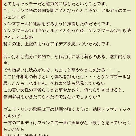
とてもキャッチーだと魅力的に感じたということです。
で、フランス語の歌詞を誰に？となったところで、アルディのエー
ジェントが
ゲンズブールに電話をするように推薦したのだそうです。
ゲンズブールの自宅でアルディと会った後、ゲンズブールは引き受
けることに決め
暫くの後、上記のようなアイデアを思いついたわけです。
若いけれど充分に知的で、それだけに落ち着きのある、魅力的な歌
声。
でも物思いに沈みがちで、ちょっと華やかさに欠ける・・・。
ここに年相応の若さという弾みを加えたら・・・とゲンズブールは
思ったかもしれません。それまで誰も発見していない
この若い女性の可愛らしさと華やかさを、俺なら引き出せると、
作詞家魂をかきたてられたのではないでしょうか？
ヴェラ・リンの歌唱は下の動画で聴くように、結構ドラマティック
なもので
一方のアルディはフランスで一番に声量がない歌手と思っていたく
らいだから