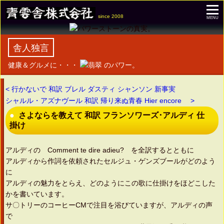
since 2008
MENU
舎人独言
健康＆グルメに・・・
のパワー。
< 行かないで 和訳 ブレル ダスティ シャンソン 新事実
シャルル・アズナヴール 和訳 帰り来ぬ青春 Hier encore >
さよならを教えて 和訳 フランソワーズ･アルディ 仕
掛け
アルディの Comment te dire adieu? を全訳するとともに
アルディから作詞を依頼されたセルジュ・ゲンズブールがどのよう
に
アルディの魅力をとらえ、どのようにこの歌に仕掛けをほどこした
かを書いています。
サ〇トリーのコーヒーCMで注目を浴びていますが、アルディの声
で