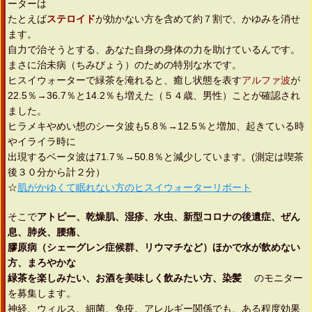
ーターは
たとえば
ステロイド
が効かない方を含めて約７割で、かゆみを消せ
ます。
自力で治そうとする、あなた自身の身体の力を助けているんです。
まさに治未病（ちみびょう）のための特別な水です。
ヒスイウォーターで緑茶を淹れると、癒し状態を表す
アルファ波
が
22.5％→36.7％と14.2％も増えた（５４歳、男性）ことが確認され
ました。
ヒラメキやめい想のシータ波も5.8％→12.5％と増加、起きている時
やイライラ時に
出現するベータ波は71.7％→50.8％と減少しています。(測定は喫茶
後３０分から計２分）
☆
肌がかゆくて眠れない方のヒスイウォーターリポート
そこで
アトピー、乾燥肌、湿疹、水虫、新型コロナの後遺症、ぜん
息、肺炎、腰痛、
膠原病（シェーグレン症候群、リウマチなど）ほかで水が飲めない
方、まろやかな
緑茶を楽しみたい、お酒を美味しく飲みたい方、染髪
のモニター
を募集します。
神経、ウィルス、細菌、免疫、アレルギー関係でも、ある程度効果