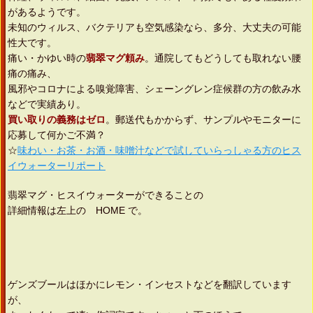
があるようです。
未知のウィルス、バクテリアも空気感染なら、多分、大丈夫の可能
性大です。
痛い・かゆい時の
翡翠マグ頼み
。通院してもどうしても取れない腰
痛の痛み、
風邪やコロナによる嗅覚障害、シェーングレン症候群の方の飲み水
などで実績あり。
買い取りの義務はゼロ
。郵送代もかからず、サンプルやモニターに
応募して何かご不満？
☆
味わい・お茶・お酒・味噌汁などで試していらっしゃる方のヒス
イウォーターリポート
翡翠マグ・ヒスイウォーターができることの
詳細情報は左上の HOME で。
ゲンズブールはほかにレモン・インセストなどを翻訳しています
が、