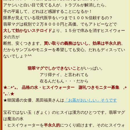
アヤシいと白い目で見てる人が、トラブルが解消したら、
手の平返して、どれほど感謝することになるか！
限界が見えている現代医学をいつまで１００％信頼するの？
翡翠マグは税別で２万８０００円と高価。でもアトピーなどで
大して効かないステロイド
より、１５分で痒みを消すヒスイウォー
タの方が
断然、安くつきます。
買い取りの義務はないし、効果は半永久的
。
だからサンプルやモニターを希望しても安心。だれもディスってい
ないでしょ？^^
翡翠マグでしかできないこと
がいっぱい。
アリ得ナイ、と言われても
在るんだもん・・・だから
★∴+°｡, 品格の水・ヒスイウォーター 謝礼つきモニター募集 ,+
°｡∴★
★韓国通の女優、黒田福美さんは
「お茶がおいしい」そうです
宝石ではない玉（ぎょく）のヒスイは漢方のひとつです。翡翠マグ
は魔法の水
・ヒスイウォーターを
半永久的
につくり続けます。そのヒスイウォ