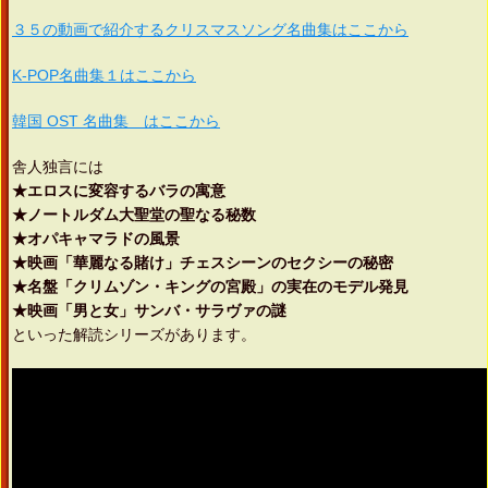
３５の動画で紹介するクリスマスソング名曲集はここから
K-POP名曲集１はここから
韓国 OST 名曲集 はここから
舎人独言には
★エロスに変容するバラの寓意
★ノートルダム大聖堂の聖なる秘数
★オパキャマラドの風景
★映画「華麗なる賭け」チェスシーンのセクシーの秘密
★名盤「クリムゾン・キングの宮殿」の実在のモデル発見
★映画「男と女」サンバ・サラヴァの謎
といった解読シリーズがあります。