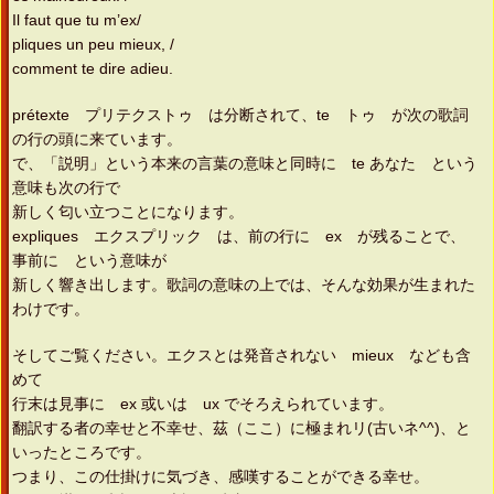
Il faut que tu m’ex/
pliques un peu mieux, /
comment te dire adieu.
prétexte プリテクストゥ は分断されて、te トゥ が次の歌詞
の行の頭に来ています。
で、「説明」という本来の言葉の意味と同時に te あなた という
意味も次の行で
新しく匂い立つことになります。
expliques エクスプリック は、前の行に ex が残ることで、
事前に という意味が
新しく響き出します。歌詞の意味の上では、そんな効果が生まれた
わけです。
そしてご覧ください。エクスとは発音されない mieux なども含
めて
行末は見事に ex 或いは ux でそろえられています。
翻訳する者の幸せと不幸せ、茲（ここ）に極まれリ(古いネ^^)、と
いったところです。
つまり、この仕掛けに気づき、感嘆することができる幸せ。