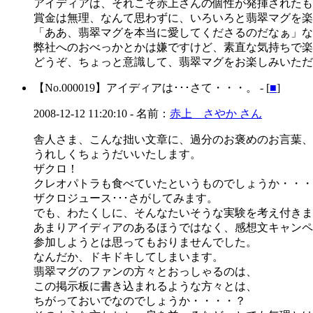
アイディアは、それこそ赤上さんの個性が発揮されたも
賞金は無理、なんて思わずに、いろいろと翡翠マグを楽
「ああ、翡翠マグを本当に愛してくださるのだなぁ」な
弊社へのおべっかとかは嫌ですけど、素直な気持ちで楽
どうぞ、ちょっと意識して、翡翠マグをお楽しみいただ
【No.000019】
アイディアは･･･さて・・・。 - [
■
]
2008-12-12 11:20:10
- 名前：
赤上 さやか さん
舎人さま、こんな拙い文章に、過分のお褒めのお言葉、
うれしくちょうだいいたします。
ザクロ！
クレオパトラも食べていたというものでしょうか・・・
ザクロジュース･･･さがしてみます。
でも、わたくしに、そんなたいそうな実験を考え付きます
あまりアイディアのあるほうではなく、感想文キャンペ
参加しようとは思ってもおりませんでした。
なんだか、ドキドキしてしまいます。
翡翠マグのファンの方々とおっしゃるのは、
この掲示板に書き込まれるような方々とは、
ちがっておいでなのでしょうか・・・・？