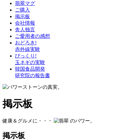
翡翠マグ
ご購入
掲示板
会社情報
舎人独言
ご愛用者の感想
おどろき!
赤外線実験
びっくり!
玉ネギの実験
韓国食品開発
研究院の報告書
掲示板
健康＆グルメに・・・
のパワー。
掲示板