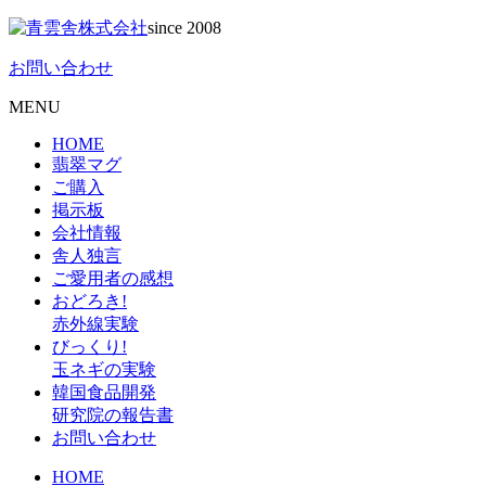
since 2008
お問い合わせ
MENU
HOME
翡翠マグ
ご購入
掲示板
会社情報
舎人独言
ご愛用者の感想
おどろき!
赤外線実験
びっくり!
玉ネギの実験
韓国食品開発
研究院の報告書
お問い合わせ
HOME