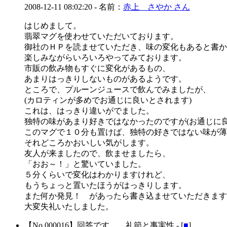
2008-12-11 08:02:20
- 名前：
赤上 さやか さん
はじめまして。
翡翠マグを使わせていただいております。
御社のＨＰを読ませていただき、味の変化もあると書か
楽しみながらいろいろやってみております。
市販の飲み物もすぐに変化があるもの、
あまりはっきりしないものがあるようです。
ところで、プルーンジュースで飲んでみましたが、
(カロティンが多めでお通じに良いとされます)
これは、はっきり違いがでました。
独特の味があまり好きではなかったのですが(お通じに
このマグで１０分も置けば、独特の好きではない味が薄
それどころかおいしい気がします。
友人が来ましたので、飲ませましたら、
「おお～！」と驚いていました。
５分くらいで変化はわかりますけれど、
もうちょっと置いたほうがはっきりします。
また何か発見！ があったら書き込ませていただきます
大変失礼いたしました。
【No.000016】
回答です。 礼節と事実性 - [
■
]