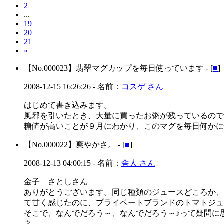
2
...
19
20
21
»
【No.000023】
翡翠マグカップを毎日使っています - [
■
]
2008-12-15 16:26:26
- 名前：
コスゲ さん
はじめて書き込みます。
風邪を引いたとき、大量に買ったお粥が残っているので
糖値が高いことが９月にわかり、このマグを毎日何かに
【No.000022】
爽やかさ。 - [
■
]
2008-12-13 04:00:15
- 名前：
舎人 さん
金子 さとしさん
ありがとうございます。同じ種類のジュースどころか、
て甘く感じたのに、プライベートブランドのトマトジュ
そこで、なんでだろう～、なんでだろう～♪って疑問に
ネ。