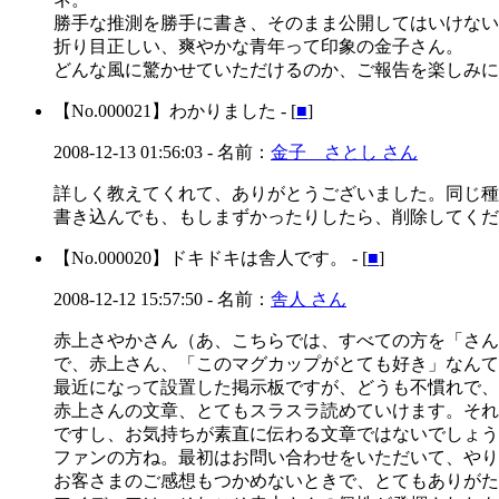
勝手な推測を勝手に書き、そのまま公開してはいけない
折り目正しい、爽やかな青年って印象の金子さん。
どんな風に驚かせていただけるのか、ご報告を楽しみに
【No.000021】
わかりました - [
■
]
2008-12-13 01:56:03
- 名前：
金子 さとし さん
詳しく教えてくれて、ありがとうございました。同じ種
書き込んでも、もしまずかったりしたら、削除してくだ
【No.000020】
ドキドキは舎人です。 - [
■
]
2008-12-12 15:57:50
- 名前：
舎人 さん
赤上さやかさん（あ、こちらでは、すべての方を「さん
で、赤上さん、「このマグカップがとても好き」なんて
最近になって設置した掲示板ですが、どうも不慣れで、
赤上さんの文章、とてもスラスラ読めていけます。それ
ですし、お気持ちが素直に伝わる文章ではないでしょう
ファンの方ね。最初はお問い合わせをいただいて、やり
お客さまのご感想もつかめないときで、とてもありがた