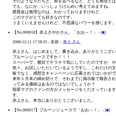
そのような方たちと、肩を並べるなど、とても無理とは思
でも、なにか、いっしょうけんめい考えてみますね。
懸賞金は無理なのは、わかっておりますけれど、
このマグがとても好きなのです。
うまくいえませんけれど、不思議なパワーを感じます。
【No.000018】
赤上さやかさん、「おお～！」 - [
■
]
2008-12-11 17:58:35
- 名前：
舎人 さん
赤上さん、はじめまして。書き込み、ありがとうござい
プルーンジュースですか！！！
スーパーで、横目でチラチラ気にしていたのですが、や
色々、お試しいただいているようですし、これだけの文
板でなく、感想文キャンペーンに応募されてはいかがで
来年１月末の締め切りで、それまでに掲示板で報告され
ってみる価値はあるのではないでしょうか？
翡翠マグのファンの方がメッセージをくださっています
す。
赤上さん、本当にありがとうございました。
【No.000017】
プルーンジュースで「おお～！」 - [
■
]