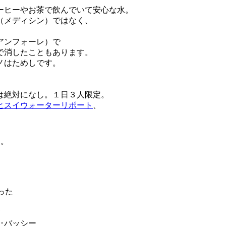
ーヒーやお茶で飲んでいて安心な水。
（メディシン）ではなく、
アンフォーレ）で
で消したこともあります。
ノはためしです。
は絶対になし。１日３人限定。
ヒスイウォーターリポート
、
す。
。
歌った
･バッシー