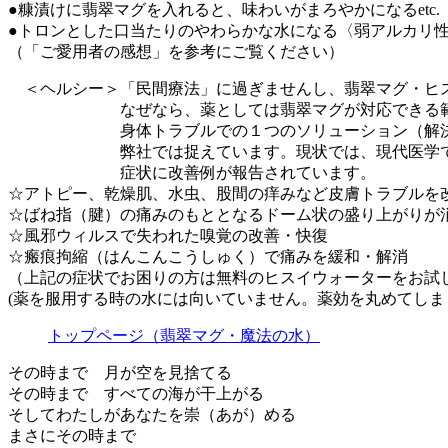
●糠漬けに翡翠マグを入れると、味わいがまろやかになるetc.
●トロンとした口当たりのやわらかな水になる〈弱アルカリ
（「ご愛用者の感想」を参考にご覧ください）
＜ヘルシー＞「民間療法」に過ぎませんし、翡翠マグ・ヒ
なぜなら、薬としては翡翠マグが対応できる範囲
身体トラブルでの１つのソリューション
弊社では捉えています。現状では、現代医学で治
症状に改善例が報告されています。
☆アトピー、乾燥肌、水虫、股間の痒みなど皮膚トラブルを
☆ばね指（腱）の痛みのもととなるドーム状の盛り上がりが
☆風邪ウィルスで失われた嗅覚の改善・快復
☆瘢痕拘縮（はんこんこうしゅく）で痛みを緩和・解消
（上記の症状でお困りの方は無料のヒスイウォーターをお試
(薬を服用する時の水には向いていません。薬効を丸めてし
トップページ（翡翠マグ・魔法の水）
その時まで 月が空を見捨てる
その時まで すべての海が干上がる
そしてわたしがあなたを崇（あが）める
まさにその時まで