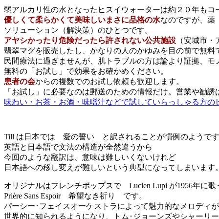
弱アルカリ性の水となったヒスイウォーターは約２０年もコ
優しくて柔らかくて美味しいまさに品格の水
なのですが、薬
ソリューション（解決策）のひとつです。
アヤシかったり危険だったら許されない公共施設
（安城市・
翡翠マグを販売したし、かなりの人のかゆみを目の前で無料
民間療法に過ぎませんが、肌トラブルの方は論より証拠、モ
無料の「お試し」で効果をお確かめください。
患者の会
からの複数でのお試し依頼も歓迎します。
「お試し」に必要なのは郵送のための情報だけ。営業や勧誘
味わい・お茶・お酒・味噌汁などで試していらっしゃる方の
Till は日本では 愛の誓い と訳されることが慣例のようで
英語と日本語で文法の構造が全然違うから
今回のような翻訳は、意味は難しいくないけれど
日本語への移し変えが難しいという典型になってしまいます
オリジナルはフレンチポップスで Lucien Lupi が1956年に
Prière Sans Espoir 希望なき祈り です。
パーシー･フェイスオーケストラによって魅力的なメロディが
世界的に知られるようになり、トム･ジョーンズやシャーリー