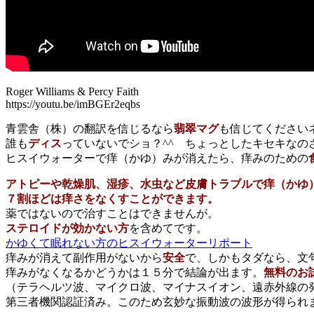
Roger Williams & Percy Faith
https://youtu.be/imBGEr2eqbs
青雲舎（株）の翻訳を信じるなら
翡翠マグ
も信じてください
誰も
ディス
っていないでショ？^^ ちょっとしたキセキなの
ヒスイウォーターで痒（かゆ）みが消えたら、痒みのための
アトピーや乾燥肌、湿疹、水虫など皮膚トラブルで痒（かゆ
７割ほどは痒さをなくすことができます。
薬ではないので治すことはできませんが。
ステロイドが効かない方
を含めてです。
かゆくて眠れない方のヒスイウォーターリポート
痒みが消えて副作用がないから
安全
で、しかもタダなら、文
痒みがなくなるかどうかは１５分で結論が出ます。
無料のお
（テラヘルツ波、マイクロ波、マイナスイオン、遠赤外線の
第三者機関認証済み。このため玄妙な振動波の波形が得られ