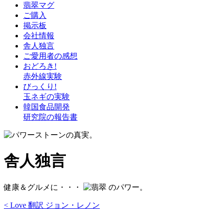
翡翠マグ
ご購入
掲示板
会社情報
舎人独言
ご愛用者の感想
おどろき!
赤外線実験
びっくり!
玉ネギの実験
韓国食品開発
研究院の報告書
舎人独言
健康＆グルメに・・・
のパワー。
< Love 翻訳 ジョン・レノン