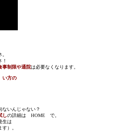
ネ。
さ！
食事制限や通院
は必要なくなります。
）い方の
句ないんじゃない？
試し
の詳細は HOME で。
発生は
ます）。