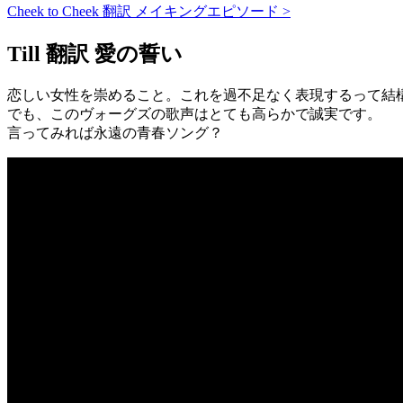
Cheek to Cheek 翻訳 メイキングエピソード >
Till 翻訳 愛の誓い
恋しい女性を崇めること。これを過不足なく表現するって結
でも、このヴォーグズの歌声はとても高らかで誠実です。
言ってみれば永遠の青春ソング？