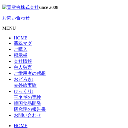
since 2008
お問い合わせ
MENU
HOME
翡翠マグ
ご購入
掲示板
会社情報
舎人独言
ご愛用者の感想
おどろき!
赤外線実験
びっくり!
玉ネギの実験
韓国食品開発
研究院の報告書
お問い合わせ
HOME