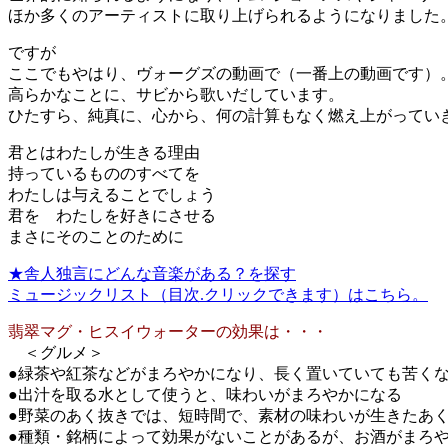
ほか多くのアーティストに取り上げられるようになりました
ですが
ここでもやはり、ヴォーグズの動画で（一番上の動画です）
高らかなことに、サビから歌いだしています。
ひたすら、純真に、心から、何の計算もなく燃え上がってい
君とはわたしが生きる理由
持っているもののすべてを
わたしは与えることでしょう
君を わたしを好きにさせる
まさにそのことのために
★舎人独言にどんな音楽がある？を探す
ミュージックリスト（目次.クリックできます）はこちら。
翡翠マグ・ヒスイウォーターの効果は・・・
＜グルメ＞
●緑茶や紅茶などがまろやかになり、長く置いていても苦く
●出汁を取る水として使うと、味わいがまろやかになる
●野菜のあく抜きでは、短時間で、素材の味わいが生きた
●種類・銘柄によって効果がないことがあるが、お酒がまろ