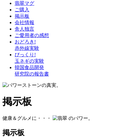
翡翠マグ
ご購入
掲示板
会社情報
舎人独言
ご愛用者の感想
おどろき!
赤外線実験
びっくり!
玉ネギの実験
韓国食品開発
研究院の報告書
掲示板
健康＆グルメに・・・
のパワー。
掲示板