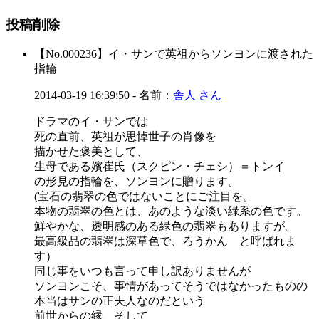
投稿削除
【No.000236】
イ・サンで英祖からソンヨンに渡された
指輪
2014-03-19 16:39:50
- 名前：
舎人 さん
ドラマのイ・サンでは
死の直前、英祖が思悼世子の肖像を
描かせた褒美として、
生母である嬪崔氏（スクピン・チェシ）＝トンイ
の形見の指輪を、ソンヨンに贈ります。
(宝石の翡翠の色ではないことにご注目を。
本物の翡翠の色とは、あのような淡い緑系の色です。
鮮やかな、透明感のある緑色の翡翠もありますが。
最高級品の翡翠は深草色で、ろうかん と呼ばれま
す）
同じ事をいつも言って申し訳ありませんが
ソンヨンこそ、事情があってそうではなかったものの
本当はサンの正夫人なのだという
前世からの縁、そして