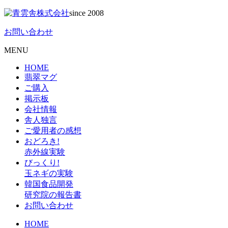
since 2008
お問い合わせ
MENU
HOME
翡翠マグ
ご購入
掲示板
会社情報
舎人独言
ご愛用者の感想
おどろき!
赤外線実験
びっくり!
玉ネギの実験
韓国食品開発
研究院の報告書
お問い合わせ
HOME